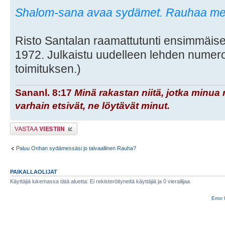
Shalom-sana avaa sydämet. Rauhaa me
Risto Santalan raamattutunti ensimmäi
1972. Julkaistu uudelleen lehden numero
toimituksen.)
Sananl. 8:17
Minä rakastan niitä, jotka minua 
varhain etsivät, ne löytävät minut.
Lähetä vastaus
Paluu Onhan sydämessäsi jo taivaallinen Rauha?
PAIKALLAOLIJAT
Käyttäjiä lukemassa tätä aluetta: Ei rekisteröityneitä käyttäjiä ja 0 vierailijaa
Error 