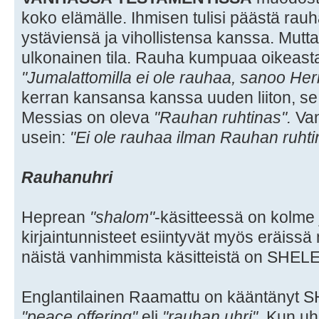
koko elämälle. Ihmisen tulisi päästä rauha
ystäviensä ja vihollistensa kanssa. Mutta
ulkonainen tila. Rauha kumpuaa oikeast
"Jumalattomilla ei ole rauhaa, sanoo Her
kerran kansansa kanssa uuden liiton, s
Messias on oleva
"Rauhan ruhtinas".
Van
usein:
"Ei ole rauhaa ilman Rauhan ruhti
Rauhanuhri
Heprean
"shalom"
-käsitteessä on kolme 
kirjaintunnisteet esiintyvät myös eräiss
näistä vanhimmista käsitteistä on SH
Englantilainen Raamattu on kääntänyt S
"peace offering"
eli
"rauhan uhri"
. Kun uh