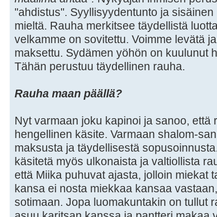
"ahdistus". Syyllisyydentunto ja sisäinen
mieltä. Rauha merkitsee täydellistä luott
velkamme on sovitettu. Voimme levätä ja
maksettu. Sydämen yöhön on kuulunut h
Tähän perustuu täydellinen rauha.
Rauha maan päällä?
Nyt varmaan joku kapinoi ja sanoo, että 
hengellinen käsite. Varmaan shalom-sanaa
maksusta ja täydellisestä sopusoinnusta.
käsitetä myös ulkonaista ja valtiollista 
että Miika puhuvat ajasta, jolloin miekat t
kansa ei nosta miekkaa kansaa vastaan,
sotimaan. Jopa luomakuntakin on tullut r
asuu karitsan kanssa ja pantteri makaa 