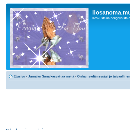
ilosanoma.m
Keskustelua hengellisistä a
Etusivu
‹
Jumalan Sana kasvattaa meitä
‹
Onhan sydämessäsi jo taivaalline