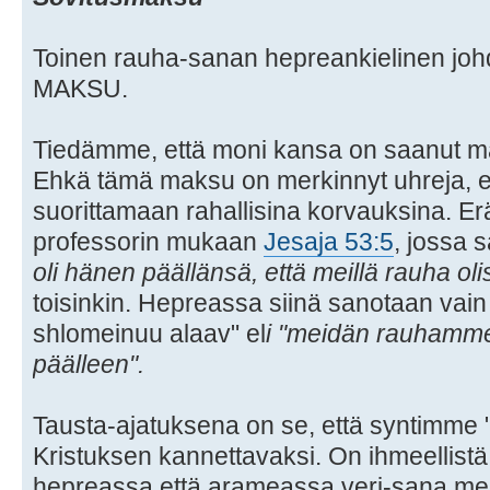
Toinen rauha-sanan hepreankielinen jo
MAKSU.
Tiedämme, että moni kansa on saanut m
Ehkä tämä maksu on merkinnyt uhreja, e
suorittamaan rahallisina korvauksina. Er
professorin mukaan
Jesaja 53:5
, jossa 
oli hänen päällänsä, että meillä rauha olis
toisinkin. Hepreassa siinä sanotaan vain
shlomeinuu alaav" el
i "meidän rauhamm
päälleen".
Tausta-ajatuksena on se, että syntimme
Kristuksen kannettavaksi. On ihmeellistä
hepreassa että arameassa veri-sana me