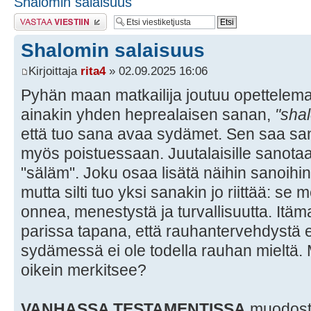
Shalomin salaisuus
Lähetä vastaus
Shalomin salaisuus
Kirjoittaja
rita4
» 02.09.2025 16:06
Pyhän maan matkailija joutuu opettelem
ainakin yhden heprealaisen sanan,
"sha
että tuo sana avaa sydämet. Sen saa sa
myös poistuessaan. Juutalaisille sanotaa
"säläm". Joku osaa lisätä näihin sanoihi
mutta silti tuo yksi sanakin jo riittää: se 
onnea, menestystä ja turvallisuutta. Itäm
parissa tapana, että rauhantervehdystä e
sydämessä ei ole todella rauhan mieltä. 
oikein merkitsee?
VANHASSA TESTAMENTISSA
muodosta