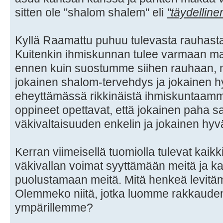
sitten ole "shalom shalem" eli
"täydelline
Kyllä Raamattu puhuu tulevasta rauhasta 
Kuitenkin ihmiskunnan tulee varmaan maks
ennen kuin suostumme siihen rauhaan, mik
jokainen shalom-tervehdys ja jokainen h
eheyttämässä rikkinäistä ihmiskuntaamme
oppineet opettavat, että jokainen paha 
väkivaltaisuuden enkelin ja jokainen hyvä
Kerran viimeisellä tuomiolla tulevat ka
väkivallan voimat syyttämään meitä ja 
puolustamaan meitä. Mitä henkeä levi
Olemmeko niitä, jotka luomme rakkauden
ympärillemme?