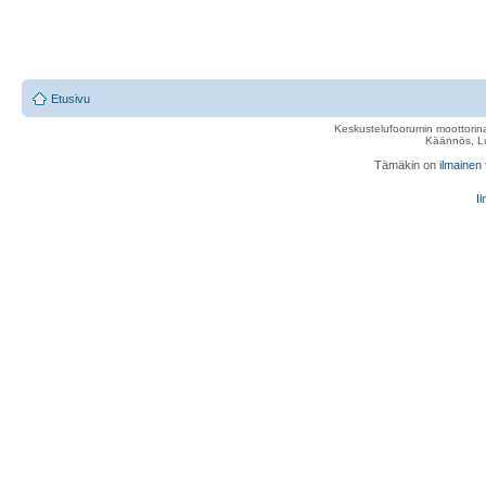
Etusivu
Keskustelufoorumin moottorina
Käännös, Lu
Tämäkin on
ilmainen
Il