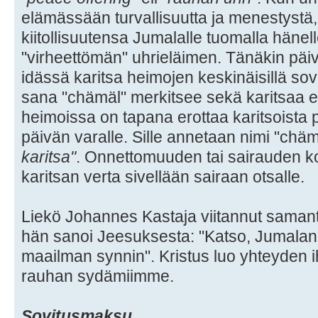
elämässään turvallisuutta ja menestystä, 
kiitollisuutensa Jumalalle tuomalla hänel
"virheettömän" uhrieläimen. Tänäkin päiv
idässä karitsa heimojen keskinäisillä sovi
sana "chämäl" merkitsee sekä karitsaa et
heimoissa on tapana erottaa karitsoista 
päivän varalle. Sille annetaan nimi "chäm
karitsa"
. Onnettomuuden tai sairauden k
karitsan verta sivellään sairaan otsalle.
Liekö Johannes Kastaja viitannut samant
hän sanoi Jeesuksesta: "Katso, Jumalan k
maailman synnin". Kristus luo yhteyden ih
rauhan sydämiimme.
Sovitusmaksu