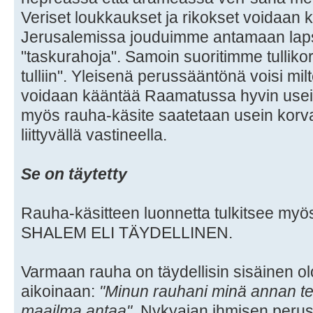
Veriset loukkaukset ja rikokset voidaan k
Jerusalemissa jouduimme antamaan lapsi
"taskurahoja". Samoin suoritimme tullik
tulliin". Yleisenä perussääntönä voisi mil
voidaan kääntää Raamatussa hyvin usein
myös rauha-käsite saatetaan usein kor
liittyvällä vastineella.
Se on täytetty
Rauha-käsitteen luonnetta tulkitsee my
SHALEM ELI TÄYDELLINEN.
Varmaan rauha on täydellisin sisäinen ol
aikoinaan:
"Minun rauhani minä annan tei
maailma antaa".
Nykyajan ihmisen peruso