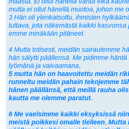
maasta. Ei ollut hänellä vartta eikä kau
mutta ei ollut hänellä muotoa, johon me o
3 Hän oli ylenkatsottu, ihmisten hylkääm
tuttava, jota näkemästä kaikki kasvonsa pe
emme minäkään pitäneet.
4 Mutta totisesti, meidän sairautemme 
hän sälytti päällensä. Me pidimme häntä
lyömänä ja vaivaamana,
5 mutta hän on haavoitettu meidän r
runneltu meidän pahain tekojemme täh
hänen päällänsä, että meillä rauha oli
kautta me olemme paratut.
6 Me vaelsimme kaikki eksyksissä niin
meistä poikkesi omalle tielleen. Mutta 