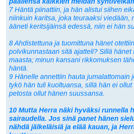
päällensä kaikkien meidän syntivelk
7 Häntä piinattiin, ja hän alistui siihen 
niinkuin karitsa, joka teuraaksi viedään,
ääneti keritsijäinsä edessä, niin ei hän 
8 Ahdistettuna ja tuomittuna hänet otetti
polvikunnastaan sitä ajatteli? Sillä hänet
maasta; minun kansani rikkomuksen tähd
häntä.
9 Hänelle annettiin hauta jumalattomain 
tykö hän tuli kuoltuansa, sillä hän ei ollu
petosta ollut hänen suussansa.
10 Mutta Herra näki hyväksi runnella 
sairaudella. Jos sinä panet hänen siel
nähdä jälkeläisiä ja elää kauan, ja He