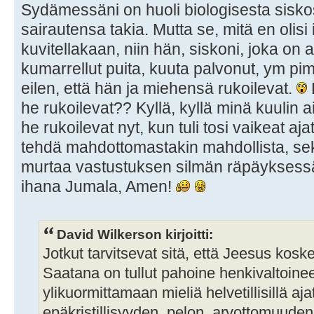
Sydämessäni on huoli biologisesta sisko
sairautensa takia. Mutta se, mitä en olisi
kuvitellakaan, niin hän, siskoni, joka on 
kumarrellut puita, kuuta palvonut, ym pim
eilen, että hän ja miehensä rukoilevat.
he rukoilevat?? Kyllä, kyllä minä kuulin a
he rukoilevat nyt, kun tuli tosi vaikeat ajat
tehdä mahdottomastakin mahdollista, s
murtaa vastustuksen silmän räpäyksessä.
ihana Jumala, Amen!
David Wilkerson kirjoitti:
Jotkut tarvitsevat sitä, että Jeesus kosk
Saatana on tullut pahoine henkivaltoin
ylikuormittamaan mieliä helvetillisillä aj
epäkristillisyyden, pelon, arvottomuuden 