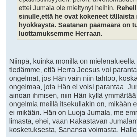
ettei Jumala ole mieltynyt heihin.
Rehell
sinulle,että he ovat kokeneet tällaist
hyökkäystä. Saatanan päämäärä on t
luottamuksemme Herraan.
Niinpä, kuinka monilla on mielenalueell
tiedämme, että Herra Jeesus voi parant
ongelmat, jos Hän vain niin tahtoo, koska
ongelmaa, jota Hän ei voisi parantaa. Ju
ainoan ihmisen, niin Hän kyllä ymmärtää, 
ongelmia meillä itsekullakin on, mikään e
ei mikään. Hän on Luoja Jumala, me em
limasta, ehei, vaan Rakastavan Jumala
kosketuksesta, Sanansa voimasta. Halle