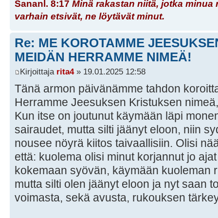
Sananl. 8:17
Minä rakastan niitä, jotka minua 
varhain etsivät, ne löytävät minut.
Re: ME KOROTAMME JEESUKSE
MEIDÄN HERRAMME NIMEÄ!
Kirjoittaja
rita4
» 19.01.2025 12:58
Tänä armon päivänämme tahdon koroitta
Herramme Jeesuksen Kristuksen nimeä, 
Kun itse on joutunut käymään läpi monen
sairaudet, mutta silti jäänyt eloon, niin 
nousee nöyrä kiitos taivaallisiin. Olisi nääs
että: kuolema olisi minut korjannut jo ajat
kokemaan syövän, käymään kuoleman raja
mutta silti olen jäänyt eloon ja nyt saan t
voimasta, sekä avusta, rukouksen tärke