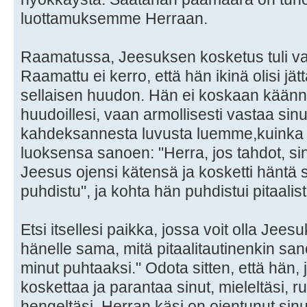
luottamuksemme Herraan.
Raamatussa, Jeesuksen kosketus tuli v
Raamattu ei kerro, että hän ikinä olisi jät
sellaisen huudon. Hän ei koskaan käänn
huudoillesi, vaan armollisesti vastaa si
kahdeksannesta luvusta luemme,kuinka pi
luoksensa sanoen: "Herra, jos tahdot, sin
Jeesus ojensi kätensä ja kosketti häntä
puhdistu", ja kohta hän puhdistui pitaalis
Etsi itsellesi paikka, jossa voit olla Je
hänelle sama, mitä pitaalitautinenkin sano
minut puhtaaksi." Odota sitten, että hän,
koskettaa ja parantaa sinut, mieleltäsi, ruu
hengeltäsi. Herran käsi on ojentunut sin