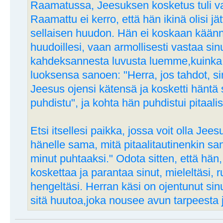
Raamatussa, Jeesuksen kosketus tuli v
Raamattu ei kerro, että hän ikinä olisi jä
sellaisen huudon. Hän ei koskaan kään
huudoillesi, vaan armollisesti vastaa si
kahdeksannesta luvusta luemme,kuinka pi
luoksensa sanoen: "Herra, jos tahdot, si
Jeesus ojensi kätensä ja kosketti häntä
puhdistu", ja kohta hän puhdistui pitaali
Etsi itsellesi paikka, jossa voit olla J
hänelle sama, mitä pitaalitautinenkin san
minut puhtaaksi." Odota sitten, että hän,
koskettaa ja parantaa sinut, mieleltäsi, ru
hengeltäsi. Herran käsi on ojentunut sin
sitä huutoa,joka nousee avun tarpeesta 