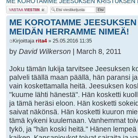
ME KOROTAMME JEESUKSEN KRISTUKSEN 
Lähetä vastaus
ME KOROTAMME JEESUKSEN
MEIDÄN HERRAMME NIMEÄ!
Kirjoittaja
rita4
» 25.05.2016 11:35
by
David Wilkerson
| March 8, 2011
Joku tämän lukija tarvitsee Jeesuksen 
palveli täällä maan päällä, hän paransi ja
vain koskettamalla heitä. Jeesuksen kosk
"kuume lähti hänestä". Hän kosketti kuo
ja tämä heräsi eloon. Hän kosketti sokeid
saivat näkönsä. Hän kosketti kuuron mieh
tämä kykeni kuulemaan. Vanhemmat toiv
tykö, ja "hän koski heitä." Hänen lempe
kaiken. Kansanjoukot toivat sairaita ja va