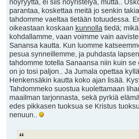
nöyryyttä, ei siis nöyristelyä, mutta.. Us
parantaa, koskettaa meitä jo senkin tak
tahdomme vaeltaa tietään totuudessa. 
oikeastaan koskaan
kunnolla
tiedä; mik
kohdallamme, vaan voimme vain aavistella
Sanansa kautta. Kun luomme katseemme 
pesua synneillemme, ja puhdasta lapsen m
tahdomme totella Sanaansa niin kuin se on 
on jo tosi paljon.. Ja Jumala opettaa kyl
Henkensäkin kautta koko ajan lisää. Ky
Tahdommeko suostua kuolettamaan liha
maailman tarjonnasta, sekä pyrkiä elämään
edes pikkasen tuoksua se Kristus tuoks
nenuun..