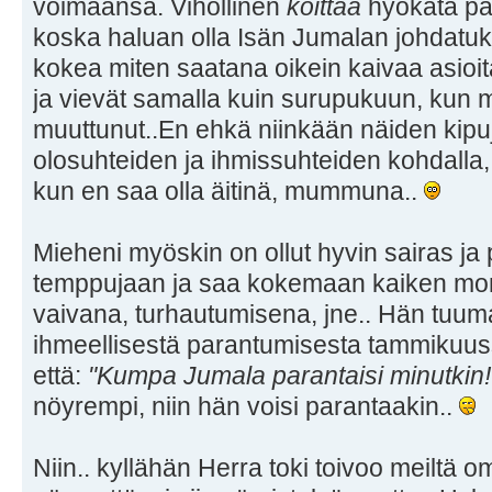
voimaansa. Vihollinen
koittaa
hyökätä pää
koska haluan olla Isän Jumalan johdatu
kokea miten saatana oikein kaivaa asioita
ja vievät samalla kuin surupukuun, kun 
muuttunut..En ehkä niinkään näiden kipuje
olosuhteiden ja ihmissuhteiden kohdalla
kun en saa olla äitinä, mummuna..
Mieheni myöskin on ollut hyvin sairas ja
temppujaan ja saa kokemaan kaiken mon
vaivana, turhautumisena, jne.. Hän tuu
ihmeellisestä parantumisesta tammikuu
että:
"Kumpa Jumala parantaisi minutkin!
nöyrempi, niin hän voisi parantaakin..
Niin.. kyllähän Herra toki toivoo meiltä om