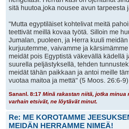
sitä huutoa,joka nousee avun tarpeesta 
"Mutta egyptiläiset kohtelivat meitä pahoin
teettivät meillä kovaa työtä. Silloin me
Jumalan, puoleen, ja Herra kuuli meidä
kurjuutemme, vaivamme ja kärsimämme s
meidät pois Egyptistä väkevällä kädellä ja
suurella peljästyksellä, tehden tunnusteko
meidät tähän paikkaan ja antoi meille t
vuotaa maitoa ja mettä" (5 Moos. 26:6-9)
Sananl. 8:17
Minä rakastan niitä, jotka minua 
varhain etsivät, ne löytävät minut.
Re: ME KOROTAMME JEESUKSE
MEIDÄN HERRAMME NIMEÄ!