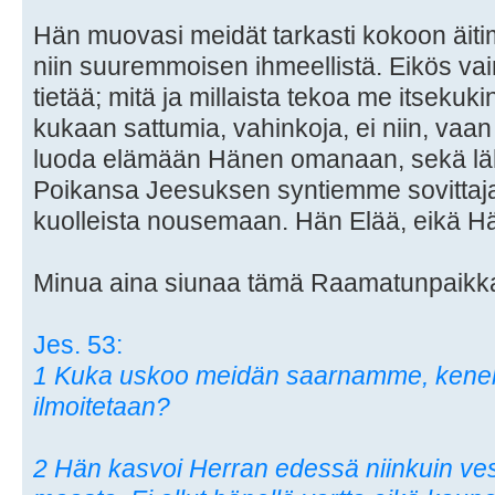
Hän muovasi meidät tarkasti kokoon äit
niin suuremmoisen ihmeellistä. Eikös vain
tietää; mitä ja millaista tekoa me itseku
kukaan sattumia, vahinkoja, ei niin, vaan
luoda elämään Hänen omanaan, sekä lähe
Poikansa Jeesuksen syntiemme sovittaja
kuolleista nousemaan. Hän Elää, eikä H
Minua aina siunaa tämä Raamatunpaikk
Jes. 53:
1 Kuka uskoo meidän saarnamme, kenell
ilmoitetaan?
2 Hän kasvoi Herran edessä niinkuin vesa