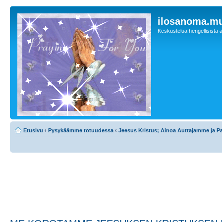
ilosanoma.m
Keskustelua hengellisistä a
Etusivu
‹
Pysykäämme totuudessa
‹
Jeesus Kristus; Ainoa Auttajamme ja 