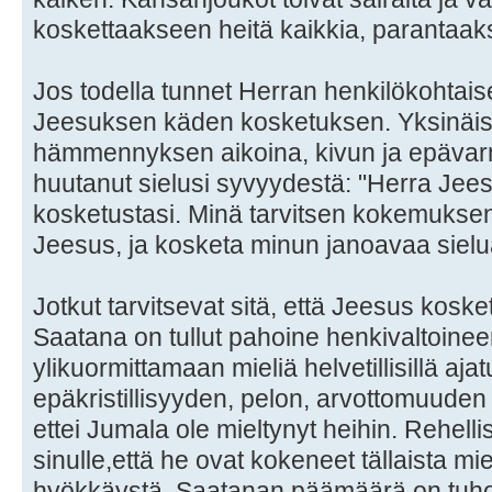
koskettaakseen heitä kaikkia, parantaak
Jos todella tunnet Herran henkilökohtaise
Jeesuksen käden kosketuksen. Yksinäis
hämmennyksen aikoina, kivun ja epävarm
huutanut sielusi syvyydestä: "Herra Jees
kosketustasi. Minä tarvitsen kokemuksen 
Jeesus, ja kosketa minun janoavaa sielu
Jotkut tarvitsevat sitä, että Jeesus koske
Saatana on tullut pahoine henkivaltoine
ylikuormittamaan mieliä helvetillisillä aj
epäkristillisyyden, pelon, arvottomuuden a
ettei Jumala ole mieltynyt heihin. Rehelli
sinulle,että he ovat kokeneet tällaista m
hyökkäystä. Saatanan päämäärä on tuh