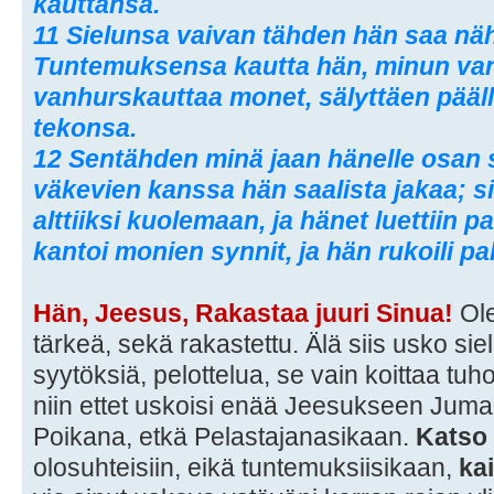
kauttansa.
11 Sielunsa vaivan tähden hän saa nähd
Tuntemuksensa kautta hän, minun vanh
vanhurskauttaa monet, sälyttäen pääl
tekonsa.
12 Sentähden minä jaan hänelle osan 
väkevien kanssa hän saalista jakaa; si
alttiiksi kuolemaan, ja hänet luettiin 
kantoi monien synnit, ja hän rukoili pa
Hän, Jeesus, Rakastaa juuri Sinua!
Ol
tärkeä, sekä rakastettu. Älä siis usko sie
syytöksiä, pelottelua, se vain koittaa tu
niin ettet uskoisi enää Jeesukseen Juma
Poikana, etkä Pelastajanasikaan.
Katso
olosuhteisiin, eikä tuntemuksiisikaan,
kai