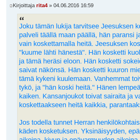
Kirjoittaja
rita4
» 04.06.2016 16:59
Joku tämän lukija tarvitsee Jeesuksen
palveli täällä maan päällä, hän paransi ja
vain koskettamalla heitä. Jeesuksen kosk
"kuume lähti hänestä". Hän kosketti kuo
ja tämä heräsi eloon. Hän kosketti sokei
saivat näkönsä. Hän kosketti kuuron mieh
tämä kykeni kuulemaan. Vanhemmat toi
tykö, ja "hän koski heitä." Hänen lempe
kaiken. Kansanjoukot toivat sairaita ja va
koskettaakseen heitä kaikkia, parantaak
Jos todella tunnet Herran henkilökohtai
käden kosketuksen. Yksinäisyyden, ep