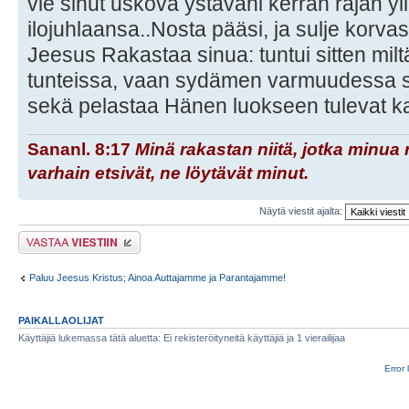
vie sinut uskova ystäväni kerran rajan yli 
ilojuhlaansa..Nosta pääsi, ja sulje korva
Jeesus Rakastaa sinua: tuntui sitten mi
tunteissa, vaan sydämen varmuudessa sii
sekä pelastaa Hänen luokseen tulevat k
Sananl. 8:17
Minä rakastan niitä, jotka minua 
varhain etsivät, ne löytävät minut.
Näytä viestit ajalta:
Lähetä vastaus
Paluu Jeesus Kristus; Ainoa Auttajamme ja Parantajamme!
PAIKALLAOLIJAT
Käyttäjiä lukemassa tätä aluetta: Ei rekisteröityneitä käyttäjiä ja 1 vierailijaa
Error 