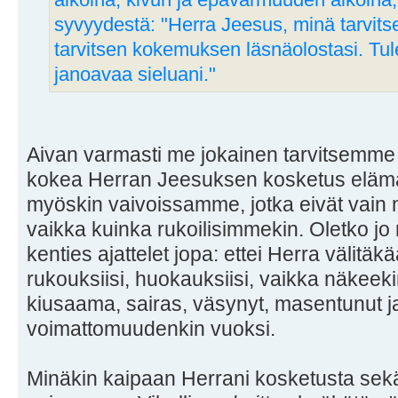
aikoina, kivun ja epävarmuuden aikoina, 
syvyydestä: "Herra Jeesus, minä tarvits
tarvitsen kokemuksen läsnäolostasi. Tul
janoavaa sieluani."
Aivan varmasti me jokainen tarvitsemm
kokea Herran Jeesuksen kosketus eläm
myöskin vaivoissamme, jotka eivät vain 
vaikka kuinka rukoilisimmekin. Oletko jo
kenties ajattelet jopa: ettei Herra välitäk
rukouksiisi, huokauksiisi, vaikka näkeek
kiusaama, sairas, väsynyt, masentunut j
voimattomuudenkin vuoksi.
Minäkin kaipaan Herrani kosketusta se