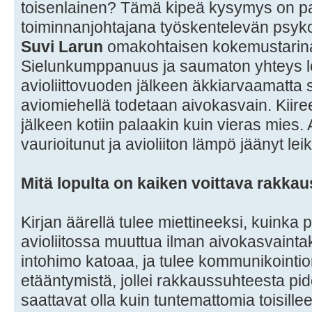
toisenlainen? Tämä kipeä kysymys on p
toiminnanjohtajana työskentelevän psyko
Suvi Larun
omakohtaisen kokemustarina
Sielunkumppanuus ja saumaton yhteys
avioliittovuoden jälkeen äkkiarvaamatta 
aviomiehellä todetaan aivokasvain. Kiiree
jälkeen kotiin palaakin kuin vieras mies
vaurioitunut ja avioliiton lämpö jäänyt le
Mitä lopulta on kaiken voittava rakka
Kirjan äärellä tulee miettineeksi, kuinka 
avioliitossa muuttua ilman aivokasvaintak
intohimo katoaa, ja tulee kommunikointio
etääntymistä, jollei rakkaussuhteesta pid
saattavat olla kuin tuntemattomia toisillee