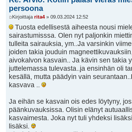
persoona
Kirjoittaja
rita4
» 09.03.2024 12:52
Tuosta edellisestä aiheesta nousi miel
sairastumisssa. Olen nyt paljonkin mietti
tulleita sairauksia, ym..Ja varsinkin viime
joiden takia jouduin magneettikuvauksiin, j
aivokalvon kasvain.. Ja kävin sen takia yl
juttelemassa tulevasta..ja ensinhän oli ta
kesällä, mutta päädyin vain seurantaan..
kasvava ..
Ja eihän se kasvain ois edes löytyny, jos
päänkuvauksissa. Olisin elänyt autuaalli
kasvaimesta. Joka nyt tuli yhdeksi lisäks
lisäksi.