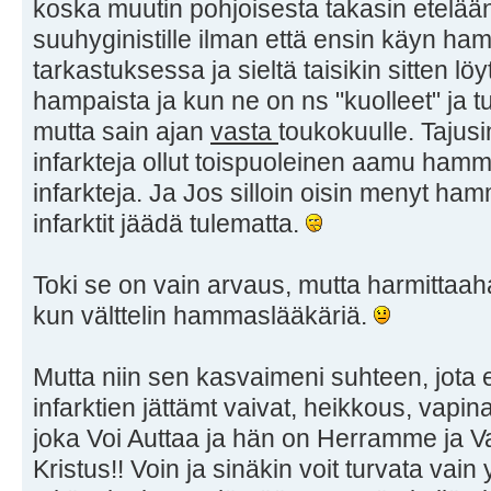
koska muutin pohjoisesta takasin etelään
suuhyginistille ilman että ensin käyn h
tarkastuksessa ja sieltä taisikin sitten löy
hampaista ja kun ne on ns "kuolleet" ja t
mutta sain ajan
vasta
toukokuulle. Tajusi
infarkteja ollut toispuoleinen aamu hamma
infarkteja. Ja Jos silloin oisin menyt ham
infarktit jäädä tulematta.
Toki se on vain arvaus, mutta harmittaaha
kun välttelin hammaslääkäriä.
Mutta niin sen kasvaimeni suhteen, jota 
infarktien jättämt vaivat, heikkous, vapin
joka Voi Auttaa ja hän on Herramme ja
Kristus!! Voin ja sinäkin voit turvata vain 