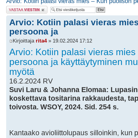
Arvio: Kotiin palasi vieras mies – Kun puolison 
Lähetä vastaus
Arvio: Kotiin palasi vieras mie
persoona ja
Kirjoittaja
rita4
» 19.02.2024 17:12
Arvio: Kotiin palasi vieras mie
persoona ja käyttäytyminen mu
myötä
16.2.2024 RV
Suvi Laru & Johanna Elomaa: Lupasin 
koskettava tositarina rakkaudesta, ta
toivosta. WSOY, 2024. Sid. 254 s.
Kantaako avioliittolupaus silloinkin, kun 