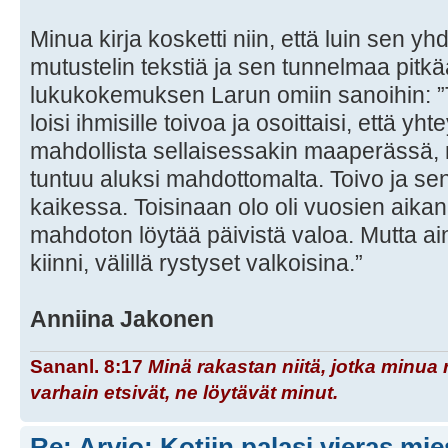
Minua kirja kosketti niin, että luin sen 
mutustelin tekstiä ja sen tunnelmaa pitkä
lukukokemuksen Larun omiin sanoihin: ”T
loisi ihmisille toivoa ja osoittaisi, että 
mahdollista sellaisessakin maaperässä,
tuntuu aluksi mahdottomalta. Toivo ja sen 
kaikessa. Toisinaan olo oli vuosien aikana 
mahdoton löytää päivistä valoa. Mutta ain
kiinni, välillä rystyset valkoisina.”
Anniina Jakonen
Sananl. 8:17
Minä rakastan niitä, jotka minua 
varhain etsivät, ne löytävät minut.
Re: Arvio: Kotiin palasi vieras mi