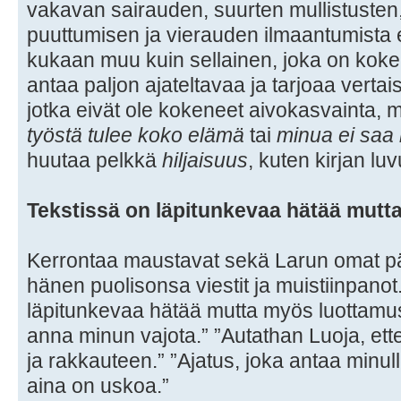
vakavan sairauden, suurten mullistuste
puuttumisen ja vierauden ilmaantumista
kukaan muu kuin sellainen, joka on kokenu
antaa paljon ajateltavaa ja tarjoaa vertais
jotka eivät ole kokeneet aivokasvainta, m
työstä tulee koko elämä
tai
minua ei saa
huutaa pelkkä
hiljaisuus
, kuten kirjan luv
Tekstissä on läpitunkevaa hätää mutt
Kerrontaa maustavat sekä Larun omat pä
hänen puolisonsa viestit ja muistiinpano
läpitunkevaa hätää mutta myös luottamust
anna minun vajota.” ”Autathan Luoja, e
ja rakkauteen.” ”Ajatus, joka antaa minul
aina on uskoa.”