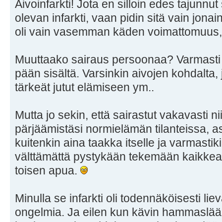
Aivoinfarkti! Jota en silloin edes tajunn
olevan infarkti, vaan pidin sitä vain jon
oli vain vasemman käden voimattomuus,
Muuttaako sairaus persoonaa? Varmasti 
pään sisältä. Varsinkin aivojen kohdalta,
tärkeät jutut elämiseen ym..
Mutta jo sekin, että sairastut vakavasti n
pärjäämistäsi normielämän tilanteissa, asi
kuitenkin aina taakka itselle ja varmastiki
välttämättä pystykään tekemään kaikkea
toisen apua.
Minulla se infarkti oli todennäköisesti lie
ongelmia. Ja eilen kun kävin hammaslää