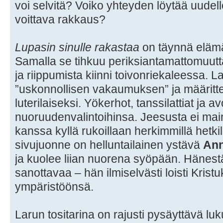
voi selvitä? Voiko yhteyden löytää uudel
voittava rakkaus?
Lupasin sinulle rakastaa
on täynnä elämä
Samalla se tihkuu periksiantamattomuutta
ja riippumista kiinni toivonriekaleessa.
”uskonnollisen vakaumuksen” ja määrittel
luterilaiseksi. Yökerhot, tanssilattiat ja a
nuoruudenvalintoihinsa. Jeesusta ei main
kanssa kyllä rukoillaan herkimmillä hetkil
sivujuonne on helluntailainen ystävä
An
ja kuolee liian nuorena syöpään. Hänest
sanottavaa – hän ilmiselvästi loisti Krist
ympäristöönsä.
Larun tositarina on rajusti pysäyttävä l