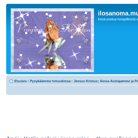
ilosanoma.m
Keskustelua hengellisistä a
Etusivu
‹
Pysykäämme totuudessa
‹
Jeesus Kristus; Ainoa Auttajamme ja 