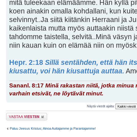
mitä tuleekaan elämäämme. Hän kyllä pi
koen ainakin omalla kohdallani, kun kuit
selvinnyt..Ja siitä kiitänkin Herraani ja Ju
kaikenlaista mutta myös auttaakin niistä 
tahdomme taistella, selvitä..Minä väsyn j
niin kauan kuin on elämää niin on myöski
Hepr. 2:18
Sillä sentähden, että hän its
kiusattu, voi hän kiusattuja auttaa.
Ame
Sananl. 8:17
Minä rakastan niitä, jotka minua 
varhain etsivät, ne löytävät minut.
Näytä viestit ajalta:
Lähetä vastaus
Paluu Jeesus Kristus; Ainoa Auttajamme ja Parantajamme!