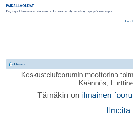
PAIKALLAOLIJAT
Käyttäjiä lukemassa tätä aluetta: Ei rekisteröityneitä käyttäjiä ja 2 vierailijaa
Error 
Etusivu
Keskustelufoorumin moottorina toim
Käännös, Lurttin
Tämäkin on
ilmainen foor
Ilmoita