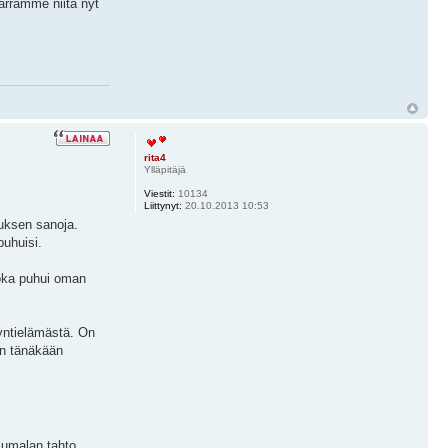
ärrämme niitä nyt
rita4
Ylläpitäjä
Viestit:
10134
Liittynyt:
20.10.2013 10:53
suksen sanoja.
puhuisi.
joka puhui oman
syntielämästä. On
in tänäkään
Jumalan tahto.