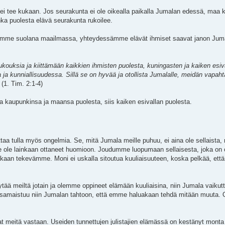
ä ei tee kukaan. Jos seurakunta ei ole oikealla paikalla Jumalan edessä, maa 
ka puolesta elävä seurakunta rukoilee.
 olemme suolana maailmassa, yhteydessämme elävät ihmiset saavat janon Jum
ouksia ja kiittämään kaikkien ihmisten puolesta, kuningasten ja kaiken esiva
 ja kunniallisuudessa. Sillä se on hyvää ja otollista Jumalalle, meidän vapah
(1. Tim. 2:1-4)
la kaupunkinsa ja maansa puolesta, siis kaiken esivallan puolesta.
taa tulla myös ongelmia. Se, mitä Jumala meille puhuu, ei aina ole sellaista
me ole lainkaan ottaneet huomioon. Joudumme luopumaan sellaisesta, joka on o
llakaan tekevämme. Moni ei uskalla sitoutua kuuliaisuuteen, koska pelkää, ett
tää meiltä jotain ja olemme oppineet elämään kuuliaisina, niin Jumala vaiku
samaistuu niin Jumalan tahtoon, että emme haluakaan tehdä mitään muuta. 
eitä vastaan. Useiden tunnettujen julistajien elämässä on kestänyt monta 