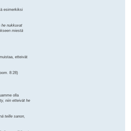
lä esimerkiksi
ja he nukkuvat
lakseen miestä
uistaa, etteivät
oom. 8:28)
luamme olla
y, niin etteivät he
nä teille sanon,