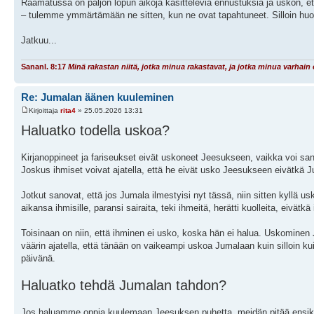
Raamatussa on paljon lopun aikoja käsitteleviä ennustuksia ja uskon, et
– tulemme ymmärtämään ne sitten, kun ne ovat tapahtuneet. Silloin huomaa
Jatkuu...
Sananl. 8:17
Minä rakastan niitä, jotka minua rakastavat, ja jotka minua varhain 
Re: Jumalan äänen kuuleminen
Kirjoittaja
rita4
» 25.05.2026 13:31
Haluatko todella uskoa?
Kirjanoppineet ja fariseukset eivät uskoneet Jeesukseen, vaikka voi s
Joskus ihmiset voivat ajatella, että he eivät usko Jeesukseen eivätkä J
Jotkut sanovat, että jos Jumala ilmestyisi nyt tässä, niin sitten kyllä 
aikansa ihmisille, paransi sairaita, teki ihmeitä, herätti kuolleita, eivä
Toisinaan on niin, että ihminen ei usko, koska hän ei halua. Uskominen 
väärin ajatella, että tänään on vaikeampi uskoa Jumalaan kuin silloin
päivänä.
Haluatko tehdä Jumalan tahdon?
Jos haluamme oppia kuulemaan Jeesuksen puhetta, meidän pitää ensiksi