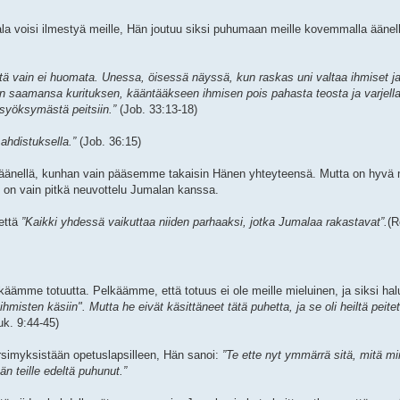
la voisi ilmestyä meille, Hän joutuu siksi puhumaan meille kovemmalla äänel
 sitä vain ei huomata. Unessa, öisessä näyssä, kun raskas uni valtaa ihmiset 
eidän saamansa kurituksen, kääntääkseen ihmisen pois pahasta teosta ja varjel
syöksymästä peitsiin.”
(Job. 33:13-18)
ahdistuksella.”
(Job. 36:15)
äänellä, kunhan vain pääsemme takaisin Hänen yhteyteensä. Mutta on hyvä m
us on vain pitkä neuvottelu Jumalan kanssa.
että
”Kaikki yhdessä vaikuttaa niiden parhaaksi, jotka Jumalaa rakastavat”.
(R
äämme totuutta. Pelkäämme, että totuus ei ole meille mieluinen, ja siksi ha
sten käsiin". Mutta he eivät käsittäneet tätä puhetta, ja se oli heiltä peitett
k. 9:44-45)
rsimyksistään opetuslapsilleen, Hän sanoi:
”Te ette nyt ymmärrä sitä, mitä mi
n teille edeltä puhunut.”