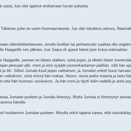
iä vasta, kun olet oppinut erottamaan hyvän pahasta.
 Tällainen puhe on usein huomaamatonta. Jos olet rukoileva uskova, Raamatt
eaan elämäntilanteeseen, sinulla itselläsi tai perheessäsi saattaa olla ongelm
lle Haagarille sen jälkeen, kun Saara oli ajanut hänet pois kotoa erämaahan.
e Haagarille, pannen ne hänen olalleen, sekä pojan, ja lähetti hänet menemään
pojan pensaan alle, meni ja istui syrjään jousenkantaman päähän, sillä hän ajat
a itki. Silloin Jumala kuuli pojan valituksen, ja Jumalan enkeli huusi taivaas
jan valituksen, siinä missä hän makaa. Nouse, nosta poika maasta ja tartu hän
ttä hän huomasi vesikaivon. Ja hän meni ja täytti leilin vedellä ja antoi poj
huutaa Jumalan puoleen ja Jumala ilmestyy. Mutta Jumala ei ilmestynyt ainoast
 sanoma hänelle.
esti huudamme Jumalan puoleen. Minulla onkin tapana sanoa, että vastoinkäy