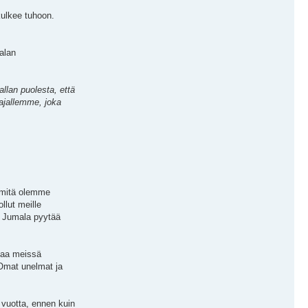
kulkee tuhoon.
alan
llan puolesta, että
tajallemme, joka
, mitä olemme
llut meille
ä Jumala pyytää
ttaa meissä
Omat unelmat ja
vuotta, ennen kuin