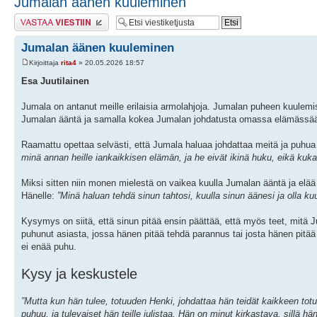
Jumalan äänen kuuleminen
Lähetä vastaus
Jumalan äänen kuuleminen
Kirjoittaja
rita4
» 20.05.2026 18:57
Esa Juutilainen
Jumala on antanut meille erilaisia armolahjoja. Jumalan puheen kuulemis
Jumalan ääntä ja samalla kokea Jumalan johdatusta omassa elämässä
Raamattu opettaa selvästi, että Jumala haluaa johdattaa meitä ja puhua
minä annan heille iankaikkisen elämän, ja he eivät ikinä huku, eikä kuk
Miksi sitten niin monen mielestä on vaikea kuulla Jumalan ääntä ja elä
Hänelle:
”Minä haluan tehdä sinun tahtosi, kuulla sinun äänesi ja olla kuu
Kysymys on siitä, että sinun pitää ensin päättää, että myös teet, mitä 
puhunut asiasta, jossa hänen pitää tehdä parannus tai josta hänen pit
ei enää puhu.
Kysy ja keskustele
”Mutta kun hän tulee, totuuden Henki, johdattaa hän teidät kaikkeen tot
puhuu, ja tulevaiset hän teille julistaa. Hän on minut kirkastava, sillä hän