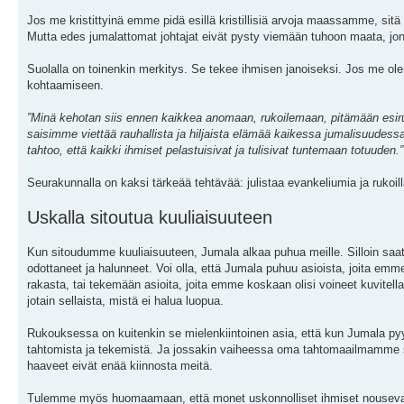
Jos me kristittyinä emme pidä esillä kristillisiä arvoja maassamme, sit
Mutta edes jumalattomat johtajat eivät pysty viemään tuhoon maata, jon
Suolalla on toinenkin merkitys. Se tekee ihmisen janoiseksi. Jos me
kohtaamiseen.
”Minä kehotan siis ennen kaikkea anomaan, rukoilemaan, pitämään esiruk
saisimme viettää rauhallista ja hiljaista elämää kaikessa jumalisuudessa
tahtoo, että kaikki ihmiset pelastuisivat ja tulisivat tuntemaan totuuden.”
Seurakunnalla on kaksi tärkeää tehtävää: julistaa evankeliumia ja rukoil
Uskalla sitoutua kuuliaisuuteen
Kun sitoudumme kuuliaisuuteen, Jumala alkaa puhua meille. Silloin saat
odottaneet ja halunneet. Voi olla, että Jumala puhuu asioista, joita em
rakasta, tai tekemään asioita, joita emme koskaan olisi voineet kuvite
jotain sellaista, mistä ei halua luopua.
Rukouksessa on kuitenkin se mielenkiintoinen asia, että kun Jumala pyy
tahtomista ja tekemistä. Ja jossakin vaiheessa oma tahtomaailmamme 
haaveet eivät enää kiinnosta meitä.
Tulemme myös huomaamaan, että monet uskonnolliset ihmiset nousevat m