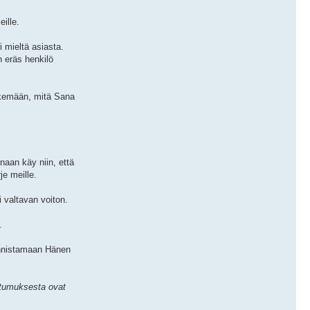
ille.
 mieltä asiasta.
n eräs henkilö
äkemään, mitä Sana
aan käy niin, että
je meille.
valtavan voiton.
.
unnistamaan Hänen
ottumuksesta ovat