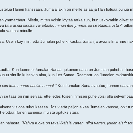
stelua Hänen kanssaan. Jumalallakin on meille asiaa ja Hän haluaa puhua me
n ymmärtänyt. Mietin, miten voisin löytää ratkaisun, kun uskovatkin olivat eri
ä tätä asiaa sinulta vai pitääkö minun itse ymmärtää se Raamatusta?”
Silloi
la vastasi minulle.
ssa. Usein käy niin, että Jumalan puhe kirkastaa Sanan ja avaa silmämme n
autta. Kun luemme Jumalan Sanaa, jokainen sana on Jumalan puhetta. Toisin
 puhuu sinulle kuitenkin aina, kun luet Sanaa. Raamattu on Jumalan rakkauskir
 niin kuin suuren saaliin saanut.”
Kun Jumalan Sana avautuu, tunnen saavani 
 se taas on niin selvää, ettei edes toisen ihmisen puhe voisi olla selvempää
laisena visiona rukouksessa. Jos vietät paljon aikaa Jumalan kanssa, opit t
 erottaa Hänen äänensä muista ajatuksistasi.
vän pahasta.
”Vahva ruoka on täysi-ikäisiä varten, niitä varten, joiden aistit t