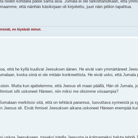
tä niiden kohdalla pätee sama asia. Jumala ei ole tarkoittanutkaan, että ymm
mme, että näinhän käsikirjaan oli kirjoitettu, juuri näin pitikin tapahtua.
etsivät, ne löytävät minut.
anoa, että he kyllä kuulivat Jeesuksen äänen. He eivät vain ymmärtäneet Jee
umalaan, koska siinä ei ole mitään konkreettista. He eivät usko, että Jumala 
uskoisin. Mutta kun ajattelemme, että Jeesus eli maan päällä, Hän oli Jumala, 
tkä ihmiset silti uskoneet Häneen, niin miksi me olisimme viisaampia?
Jumalaan merkitsisi sitä, että on tehtävä parannus, luovuttava synneistä ja 
 kuin Jeesus eli. Eivät ihmiset Jeesuksen aikana uskoneet Häneen enempää ku
 uskoa Jeesukseen, toiseksi totella Jeesusta ja kolmanneksi haluta tehdä 