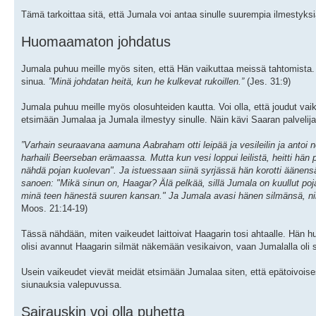
Tämä tarkoittaa sitä, että Jumala voi antaa sinulle suurempia ilmestyks
Huomaamaton johdatus
Jumala puhuu meille myös siten, että Hän vaikuttaa meissä tahtomista.
sinua.
”Minä johdatan heitä, kun he kulkevat rukoillen.”
(Jes. 31:9)
Jumala puhuu meille myös olosuhteiden kautta. Voi olla, että joudut vaik
etsimään Jumalaa ja Jumala ilmestyy sinulle. Näin kävi Saaran palvelija
”Varhain seuraavana aamuna Aabraham otti leipää ja vesileilin ja antoi n
harhaili Beerseban erämaassa. Mutta kun vesi loppui leilistä, heitti hän 
nähdä pojan kuolevan". Ja istuessaan siinä syrjässä hän korotti äänensä j
sanoen: "Mikä sinun on, Haagar? Älä pelkää, sillä Jumala on kuullut po
minä teen hänestä suuren kansan." Ja Jumala avasi hänen silmänsä, niin e
Moos. 21:14-19)
Tässä nähdään, miten vaikeudet laittoivat Haagarin tosi ahtaalle. Hän 
olisi avannut Haagarin silmät näkemään vesikaivon, vaan Jumalalla oli
Usein vaikeudet vievät meidät etsimään Jumalaa siten, että epätoivois
siunauksia valepuvussa.
Sairauskin voi olla puhetta