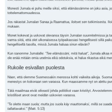
Monesti Jumala ei puhu meille siksi, että elämässämme on joku asia, jo
tottelemattomuudessa.
Jos rakastat Jumalan Sanaa ja Raamattua, iloitset sen tutkimisesta. Iloit
mukaan.
Monet kokevat ja uskovat olevansa täysin Jumalan suunnitelmissa ja tah
varma siitä, että olet ulkonaisessa työpaikassasi hengellisesti sillä pa
hengellisellä tasolla, missä Jumala haluaa sinun elävän?
Kun sanomme Jumalalle:
”Tee elämässäni, mitä haluat”
, Jumala alkaa 
ole enää mitään omia unelmia eikä odotuksia, ei halua rikastua eikä 
Rukoile esivallan puolesta
Näen, että olemme Suomessakin menossa kohti vaikeita aikoja. Suomalai
menestys on kokonaan sen varassa. Kun maassamme nyt on alettu purkaa 
Tätä maailmaa eivät oikeasti johda poliitikot vaan kristityt. Arvostelem
kristilliset arvot ovat meidän uskovien varassa.
”Te olette maan suola; mutta jos suola käy mauttomaksi, millä se saada
tallattavaksi.”
(Matt. 5:13)