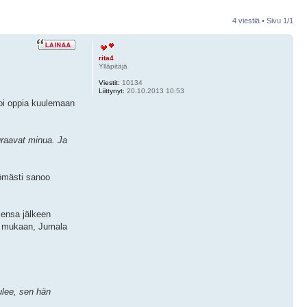
4 viestiä • Sivu
1
/
1
rita4
Ylläpitäjä
Viestit:
10134
Liittynyt:
20.10.2013 10:53
voi oppia kuulemaan
uraavat minua. Ja
tömästi sanoo
sensa jälkeen
on mukaan, Jumala
ulee, sen hän