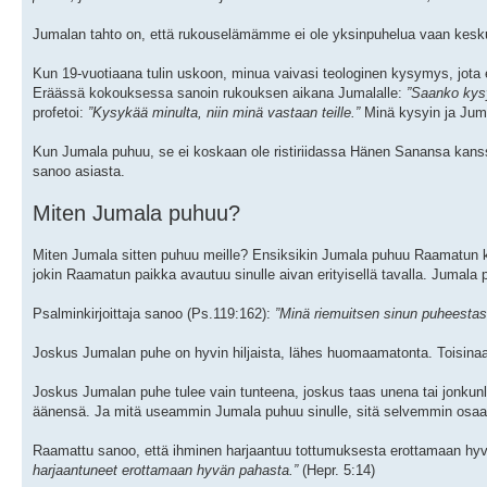
Jumalan tahto on, että rukouselämämme ei ole yksinpuhelua vaan kesku
Kun 19-vuotiaana tulin uskoon, minua vaivasi teologinen kysymys, jota e
Eräässä kokouksessa sanoin rukouksen aikana Jumalalle:
”Saanko kysy
profetoi:
”Kysykää minulta, niin minä vastaan teille.”
Minä kysyin ja Juma
Kun Jumala puhuu, se ei koskaan ole ristiriidassa Hänen Sanansa kan
sanoo asiasta.
Miten Jumala puhuu?
Miten Jumala sitten puhuu meille? Ensiksikin Jumala puhuu Raamatun k
jokin Raamatun paikka avautuu sinulle aivan erityisellä tavalla. Jumala
Psalminkirjoittaja sanoo (Ps.119:162):
”Minä riemuitsen sinun puheestasi
Joskus Jumalan puhe on hyvin hiljaista, lähes huomaamatonta. Toisinaan
Joskus Jumalan puhe tulee vain tunteena, joskus taas unena tai jonkun
äänensä. Ja mitä useammin Jumala puhuu sinulle, sitä selvemmin osaat
Raamattu sanoo, että ihminen harjaantuu tottumuksesta erottamaan hy
harjaantuneet erottamaan hyvän pahasta.”
(Hepr. 5:14)