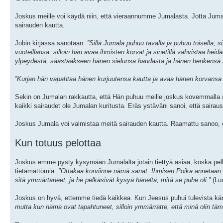
Joskus meille voi käydä niin, että vieraannumme Jumalasta. Jotta Juma
sairauden kautta.
Jobin kirjassa sanotaan:
”Sillä Jumala puhuu tavalla ja puhuu toisella;
vuoteillansa, silloin hän avaa ihmisten korvat ja sinetillä vahvistaa h
ylpeydestä, säästääkseen hänen sielunsa haudasta ja hänen henkensä 
”Kurjan hän vapahtaa hänen kurjuutensa kautta ja avaa hänen korvansa 
Sekin on Jumalan rakkautta, että Hän puhuu meille joskus kovemmalla 
kaikki sairaudet ole Jumalan kuritusta. Eräs ystäväni sanoi, että saira
Joskus Jumala voi valmistaa meitä sairauden kautta. Raamattu sanoo, 
Kun totuus pelottaa
Joskus emme pysty kysymään Jumalalta jotain tiettyä asiaa, koska pelk
tietämättömiä.
"Ottakaa korviinne nämä sanat: Ihmisen Poika annetaan ihmi
sitä ymmärtäneet, ja he pelkäsivät kysyä häneltä, mitä se puhe oli.”
(Luu
Joskus on hyvä, ettemme tiedä kaikkea. Kun Jeesus puhui tulevista kä
mutta kun nämä ovat tapahtuneet, silloin ymmärrätte, että minä olin tämä