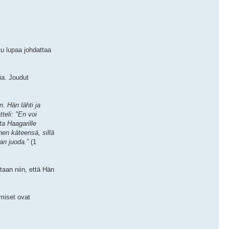
u lupaa johdattaa
ia. Joudut
. Hän lähti ja
teli: "En voi
ta Haagarille
en käteensä, sillä
an juoda.”
(1
aan niin, että Hän
miset ovat