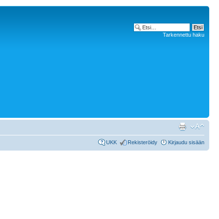
Tarkennettu haku
UKK
Rekisteröidy
Kirjaudu sisään