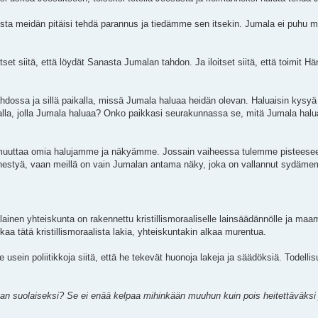
sta meidän pitäisi tehdä parannus ja tiedämme sen itsekin. Jumala ei puhu m
set siitä, että löydät Sanasta Jumalan tahdon. Ja iloitset siitä, että toimit H
dossa ja sillä paikalla, missä Jumala haluaa heidän olevan. Haluaisin kysyä 
ikalla, jolla Jumala haluaa? Onko paikkasi seurakunnassa se, mitä Jumala halu
muuttaa omia halujamme ja näkyämme. Jossain vaiheessa tulemme pisteeseen, 
menestyä, vaan meillä on vain Jumalan antama näky, joka on vallannut sydäm
nen yhteiskunta on rakennettu kristillismoraaliselle lainsäädännölle ja ma
tätä kristillismoraalista lakia, yhteiskuntakin alkaa murentua.
me usein poliitikkoja siitä, että he tekevät huonoja lakeja ja säädöksiä. Tod
an suolaiseksi? Se ei enää kelpaa mihinkään muuhun kuin pois heitettäväksi 