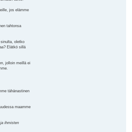
eille, jos elämme
änen tahtonsa
sinulta, oletko
aa? Elätkö sillä
jolloin meillä ei
emme.
amme tähänastinen
ellisuudessa maamme
ja ihmisten