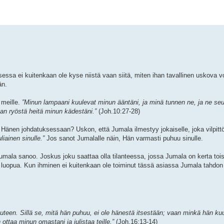
essa ei kuitenkaan ole kyse niistä vaan siitä, miten ihan tavallinen uskova 
än.
 meille.
”Minun lampaani kuulevat minun ääntäni, ja minä tunnen ne, ja ne se
aan ryöstä heitä minun kädestäni.”
(Joh.10:27-28)
ä Hänen johdatuksessaan? Uskon, että Jumala ilmestyy jokaiselle, joka vilpit
liainen sinulle.”
Jos sanot Jumalalle näin, Hän varmasti puhuu sinulle.
Jumala sanoo. Joskus joku saattaa olla tilanteessa, jossa Jumala on kerta toi
ää luopua. Kun ihminen ei kuitenkaan ole toiminut tässä asiassa Jumala tahd
uuteen. Sillä se, mitä hän puhuu, ei ole hänestä itsestään; vaan minkä hän ku
 ottaa minun omastani ja julistaa teille.”
(Joh.16:13-14)