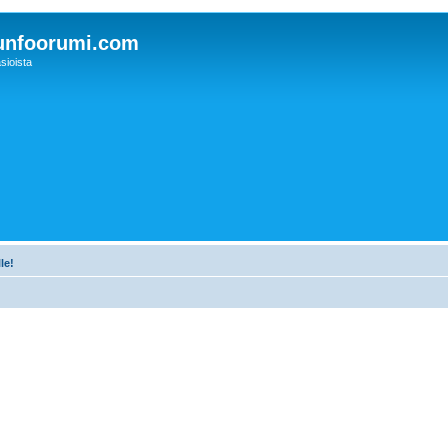
unfoorumi.com
sioista
le!