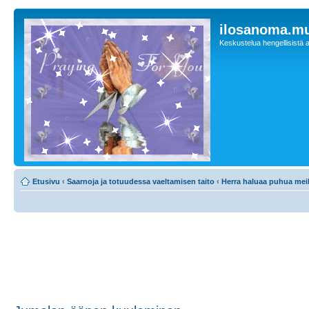
ilosanoma.m
Keskustelua hengellisistä a
Etusivu
‹
Saarnoja ja totuudessa vaeltamisen taito
‹
Herra haluaa puhua meil