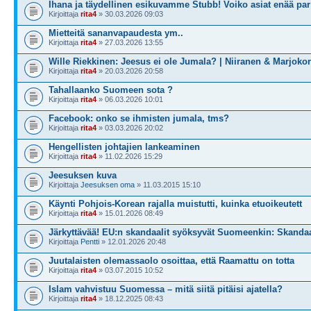
Ihana ja täydellinen esikuvamme Stubb! Voiko asiat enää par
Kirjoittaja
rita4
» 30.03.2026 09:03
Mietteitä sananvapaudesta ym..
Kirjoittaja
rita4
» 27.03.2026 13:55
Wille Riekkinen: Jeesus ei ole Jumala? | Niiranen & Marjokor
Kirjoittaja
rita4
» 20.03.2026 20:58
Tahallaanko Suomeen sota ?
Kirjoittaja
rita4
» 06.03.2026 10:01
Facebook: onko se ihmisten jumala, tms?
Kirjoittaja
rita4
» 03.03.2026 20:02
Hengellisten johtajien lankeaminen
Kirjoittaja
rita4
» 11.02.2026 15:29
Jeesuksen kuva
Kirjoittaja
Jeesuksen oma
» 11.03.2015 15:10
Käynti Pohjois-Korean rajalla muistutti, kuinka etuoikeutett
Kirjoittaja
rita4
» 15.01.2026 08:49
Järkyttävää! EU:n skandaalit syöksyvät Suomeenkin: Skandaa
Kirjoittaja
Pentti
» 12.01.2026 20:48
Juutalaisten olemassaolo osoittaa, että Raamattu on totta
Kirjoittaja
rita4
» 03.07.2015 10:52
Islam vahvistuu Suomessa – mitä siitä pitäisi ajatella?
Kirjoittaja
rita4
» 18.12.2025 08:43