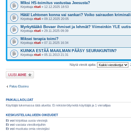
MIksi HS-toimitus vastustaa Jeesusta?
Kirjoittaja
rita4
» 12.12.2025 18:53
Hätä! Lehtonen konna vai sankari? Voiko sairauden kriminali
Kirjoittaja
rita4
» 09.12.2025 20:05
Myrkyttääkö Bovaer ihmiset ja lehmät? Viimeinkin YLE uutis
Kirjoittaja
rita4
» 29.11.2025 09:39
Miksei terapia toimi?
Kirjoittaja
rita4
» 07.11.2025 16:34
KUINKA ESTÄÄ MAAILMAN PÄÄSY SEURAKUNTIIN?
Kirjoittaja
rita4
» 05.11.2013 21:31
Näytä viestit ajalta:
Lähetä uusi viesti
Paluu Etusivu
PAIKALLAOLIJAT
Käyttäjiä lukemassa tätä aluetta: Ei rekisteröityneitä käyttäjiä ja 1 vierailijaa
KESKUSTELUALUEEN OIKEUDET
Et voi
kirjoittaa uusia viestejä
Et voi
vastata viestiketjuihin
Et voi
muokata omia viestejäsi