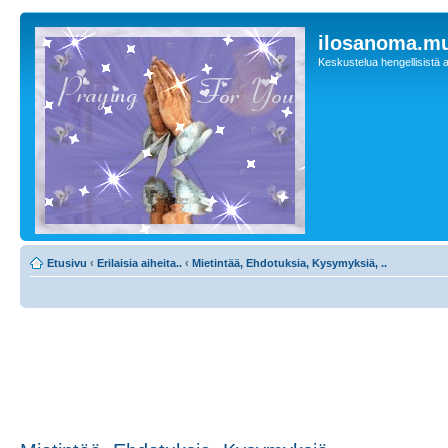
ilosanoma.m
Keskustelua hengellisistä a
Etusivu
‹
Erilaisia aiheita..
‹
Mietintää, Ehdotuksia, Kysymyksiä, ..