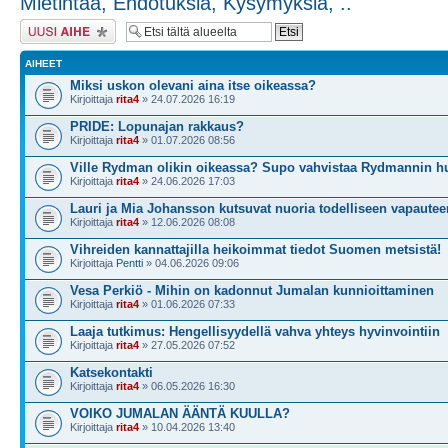
Mietintää, Ehdotuksia, Kysymyksiä, ..
Lähetä uusi viesti
AIHEET
Miksi uskon olevani aina itse oikeassa?
Kirjoittaja
rita4
» 24.07.2026 16:19
PRIDE: Lopunajan rakkaus?
Kirjoittaja
rita4
» 01.07.2026 08:56
Ville Rydman olikin oikeassa? Supo vahvistaa Rydmannin h
Kirjoittaja
rita4
» 24.06.2026 17:03
Lauri ja Mia Johansson kutsuvat nuoria todelliseen vapautee
Kirjoittaja
rita4
» 12.06.2026 08:08
Vihreiden kannattajilla heikoimmat tiedot Suomen metsistä!
Kirjoittaja
Pentti
» 04.06.2026 09:06
Vesa Perkiö - Mihin on kadonnut Jumalan kunnioittaminen
Kirjoittaja
rita4
» 01.06.2026 07:33
Laaja tutkimus: Hengellisyydellä vahva yhteys hyvinvointiin
Kirjoittaja
rita4
» 27.05.2026 07:52
Katsekontakti
Kirjoittaja
rita4
» 06.05.2026 16:30
VOIKO JUMALAN ÄÄNTÄ KUULLA?
Kirjoittaja
rita4
» 10.04.2026 13:40