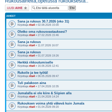
Rukousaiheita,opetusta rukouksesta..
Lähetä uusi viesti
AIHEET
Sana ja rukous 30.7.2026 (vko 31)
Kirjoittaja
rita4
» 02.08.2026 15:00
Oletko oma rukousvastauksesi?
Kirjoittaja
rita4
» 27.02.2026 15:46
Sana ja rukous
Kirjoittaja
rita4
» 11.07.2026 16:07
Sana ja rukous
Kirjoittaja
rita4
» 01.07.2026 19:26
Herkkä rikkoutumiselle
Kirjoittaja
rita4
» 16.06.2026 12:41
Rukoile ja tee työtä!
Kirjoittaja
rita4
» 06.05.2026 09:47
Tuli palakoon aina
Kirjoittaja
rita4
» 17.04.2026 10:35
Jumalalla ei ole kiire & Siipien alla
Kirjoittaja
rita4
» 21.04.2026 14:24
Rukouksen voima yhtä väkevä kuin Jumala
Kirjoittaja
rita4
» 01.04.2026 09:20