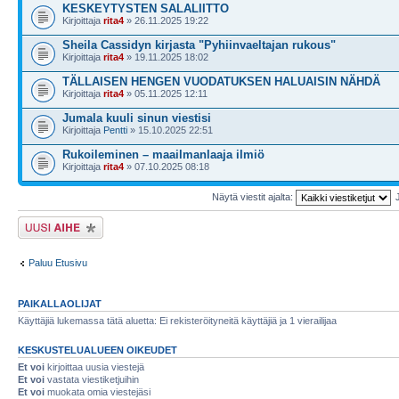
KESKEYTYSTEN SALALIITTO
Kirjoittaja
rita4
» 26.11.2025 19:22
Sheila Cassidyn kirjasta "Pyhiinvaeltajan rukous"
Kirjoittaja
rita4
» 19.11.2025 18:02
TÄLLAISEN HENGEN VUODATUKSEN HALUAISIN NÄHDÄ
Kirjoittaja
rita4
» 05.11.2025 12:11
Jumala kuuli sinun viestisi
Kirjoittaja
Pentti
» 15.10.2025 22:51
Rukoileminen – maailmanlaaja ilmiö
Kirjoittaja
rita4
» 07.10.2025 08:18
Näytä viestit ajalta:
Lähetä uusi viesti
Paluu Etusivu
PAIKALLAOLIJAT
Käyttäjiä lukemassa tätä aluetta: Ei rekisteröityneitä käyttäjiä ja 1 vierailijaa
KESKUSTELUALUEEN OIKEUDET
Et voi
kirjoittaa uusia viestejä
Et voi
vastata viestiketjuihin
Et voi
muokata omia viestejäsi