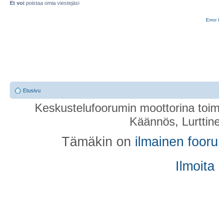
Et voi
poistaa omia viestejäsi
Error 
Etusivu
Keskustelufoorumin moottorina toim
Käännös, Lurttin
Tämäkin on
ilmainen foor
Ilmoita