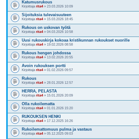
Katumusrukous
Kirjoittaja
rita4
» 23.03.2026 10:09
Sijoituksia tulevaisuuteen
Kirjoittaja
rita4
» 15.03.2026 18:45
Rukous on uskovan työtä
Kirjoittaja
rita4
» 04.03.2026 10:58
Uusi rukouskirja kokoaa kristikunnan rukoukset nuorille
Kirjoittaja
rita4
» 19.02.2026 08:58
Rukous hengen johdossa
Kirjoittaja
rita4
» 13.02.2026 20:55
Avoin rukouksen portti
Kirjoittaja
rita4
» 01.02.2026 09:57
Rukous
Kirjoittaja
rita4
» 28.01.2026 12:57
HERRA, PELASTA
Kirjoittaja
rita4
» 15.01.2026 20:09
Olla rukoilematta
Kirjoittaja
rita4
» 01.01.2026 15:20
RUKOUKSEN HENKI
Kirjoittaja
rita4
» 17.12.2025 16:26
Rukoilemattomuus pulma ja vastaus
Kirjoittaja
rita4
» 05.12.2025 09:03