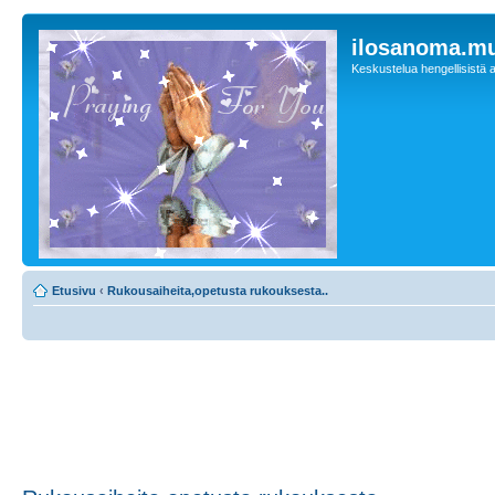
ilosanoma.m
Keskustelua hengellisistä a
Etusivu
‹
Rukousaiheita,opetusta rukouksesta..