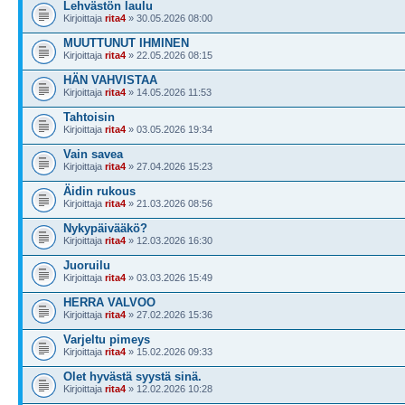
Lehvästön laulu
Kirjoittaja
rita4
» 30.05.2026 08:00
MUUTTUNUT IHMINEN
Kirjoittaja
rita4
» 22.05.2026 08:15
HÄN VAHVISTAA
Kirjoittaja
rita4
» 14.05.2026 11:53
Tahtoisin
Kirjoittaja
rita4
» 03.05.2026 19:34
Vain savea
Kirjoittaja
rita4
» 27.04.2026 15:23
Äidin rukous
Kirjoittaja
rita4
» 21.03.2026 08:56
Nykypäivääkö?
Kirjoittaja
rita4
» 12.03.2026 16:30
Juoruilu
Kirjoittaja
rita4
» 03.03.2026 15:49
HERRA VALVOO
Kirjoittaja
rita4
» 27.02.2026 15:36
Varjeltu pimeys
Kirjoittaja
rita4
» 15.02.2026 09:33
Olet hyvästä syystä sinä.
Kirjoittaja
rita4
» 12.02.2026 10:28