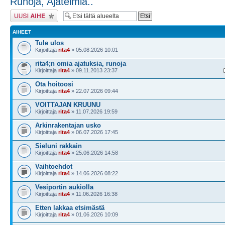
Runoja, Ajatelmia..
Lähetä uusi viesti
AIHEET
Tule ulos
Kirjoittaja
rita4
» 05.08.2026 10:01
rita4;n omia ajatuksia, runoja
Kirjoittaja
rita4
» 09.11.2013 23:37
Ota hoitoosi
Kirjoittaja
rita4
» 22.07.2026 09:44
VOITTAJAN KRUUNU
Kirjoittaja
rita4
» 11.07.2026 19:59
Arkinrakentajan usko
Kirjoittaja
rita4
» 06.07.2026 17:45
Sieluni rakkain
Kirjoittaja
rita4
» 25.06.2026 14:58
Vaihtoehdot
Kirjoittaja
rita4
» 14.06.2026 08:22
Vesiportin aukiolla
Kirjoittaja
rita4
» 11.06.2026 16:38
Etten lakkaa etsimästä
Kirjoittaja
rita4
» 01.06.2026 10:09