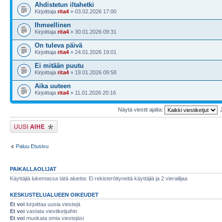
Ahdistetun iltahetki
Kirjoittaja
rita4
» 03.02.2026 17:00
Ihmeellinen
Kirjoittaja
rita4
» 30.01.2026 09:31
On tuleva päivä
Kirjoittaja
rita4
» 24.01.2026 19:01
Ei mitään puutu
Kirjoittaja
rita4
» 19.01.2026 09:58
Aika uuteen
Kirjoittaja
rita4
» 11.01.2026 20:16
Näytä viestit ajalta:
Lähetä uusi viesti
Paluu Etusivu
PAIKALLAOLIJAT
Käyttäjiä lukemassa tätä aluetta: Ei rekisteröityneitä käyttäjiä ja 2 vierailijaa
KESKUSTELUALUEEN OIKEUDET
Et voi
kirjoittaa uusia viestejä
Et voi
vastata viestiketjuihin
Et voi
muokata omia viestejäsi