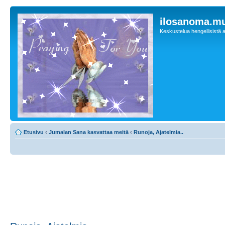
ilosanoma.m
Keskustelua hengellisistä a
Etusivu
‹
Jumalan Sana kasvattaa meitä
‹
Runoja, Ajatelmia..