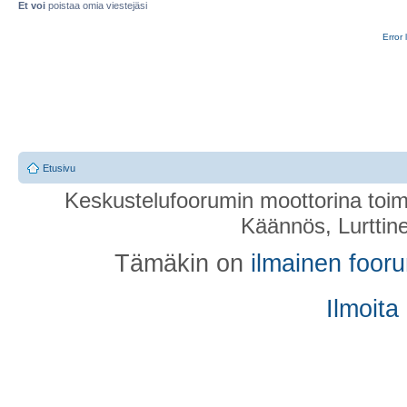
Et voi
poistaa omia viestejäsi
Error 
Etusivu
Keskustelufoorumin moottorina toim
Käännös, Lurttin
Tämäkin on
ilmainen foor
Ilmoita