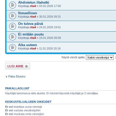
Ahdistetun iltahetki
Kirjoittaja
rita4
» 03.02.2026 17:00
Ihmeellinen
Kirjoittaja
rita4
» 30.01.2026 09:31
On tuleva päivä
Kirjoittaja
rita4
» 24.01.2026 19:01
Ei mitään puutu
Kirjoittaja
rita4
» 19.01.2026 09:58
Aika uuteen
Kirjoittaja
rita4
» 11.01.2026 20:16
Näytä viestit ajalta:
Lähetä uusi viesti
Paluu Etusivu
PAIKALLAOLIJAT
Käyttäjiä lukemassa tätä aluetta: Ei rekisteröityneitä käyttäjiä ja 3 vierailijaa
KESKUSTELUALUEEN OIKEUDET
Et voi
kirjoittaa uusia viestejä
Et voi
vastata viestiketjuihin
Et voi
muokata omia viestejäsi