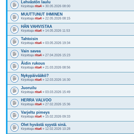
Lehvästön laulu
Kirjoittaja
rita4
» 30.05.2026 08:00
MUUTTUNUT IHMINEN
Kirjoittaja
rita4
» 22.05.2026 08:15
HÄN VAHVISTAA
Kirjoittaja
rita4
» 14.05.2026 11:53
Tahtoisin
Kirjoittaja
rita4
» 03.05.2026 19:34
Vain savea
Kirjoittaja
rita4
» 27.04.2026 15:23
Äidin rukous
Kirjoittaja
rita4
» 21.03.2026 08:56
Nykypäivääkö?
Kirjoittaja
rita4
» 12.03.2026 16:30
Juoruilu
Kirjoittaja
rita4
» 03.03.2026 15:49
HERRA VALVOO
Kirjoittaja
rita4
» 27.02.2026 15:36
Varjeltu pimeys
Kirjoittaja
rita4
» 15.02.2026 09:33
Olet hyvästä syystä sinä.
Kirjoittaja
rita4
» 12.02.2026 10:28