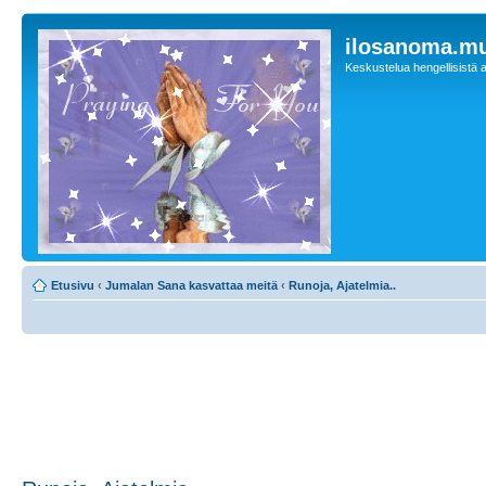
ilosanoma.m
Keskustelua hengellisistä a
Etusivu
‹
Jumalan Sana kasvattaa meitä
‹
Runoja, Ajatelmia..