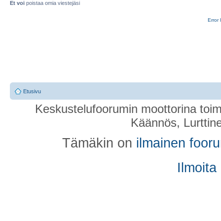
Et voi
poistaa omia viestejäsi
Error 
Etusivu
Keskustelufoorumin moottorina toim
Käännös, Lurttin
Tämäkin on
ilmainen foor
Ilmoita