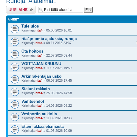
Runoja, Ajatelmia..
Lähetä uusi viesti
AIHEET
Tule ulos
Kirjoittaja
rita4
» 05.08.2026 10:01
rita4;n omia ajatuksia, runoja
Kirjoittaja
rita4
» 09.11.2013 23:37
Ota hoitoosi
Kirjoittaja
rita4
» 22.07.2026 09:44
VOITTAJAN KRUUNU
Kirjoittaja
rita4
» 11.07.2026 19:59
Arkinrakentajan usko
Kirjoittaja
rita4
» 06.07.2026 17:45
Sieluni rakkain
Kirjoittaja
rita4
» 25.06.2026 14:58
Vaihtoehdot
Kirjoittaja
rita4
» 14.06.2026 08:22
Vesiportin aukiolla
Kirjoittaja
rita4
» 11.06.2026 16:38
Etten lakkaa etsimästä
Kirjoittaja
rita4
» 01.06.2026 10:09