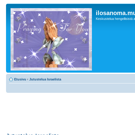
ilosanoma.m
Keskustelua hengellisistä a
Etusivu
‹
Jutustelua Israelista