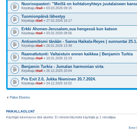
Nuorisopastori: ”Meillä on kohtalonyhteys juutalaiseen kans
Kirjoittaja
rita4
» 03.03.2026 09:15
Tuomionpäivä lähestyy
Kirjoittaja
rita4
» 27.02.2026 16:17
Erkki Ahonen-Jerusalem,sua hengessä kun katson
Kirjoittaja
rita4
» 03.02.2026 08:56
Antisemitismi tänään - Sanna Haikala-Reyes | sunnuntai 25.1
Kirjoittaja
rita4
» 26.01.2026 13:38
Raamattutunti: Valtaistuin ennen kaikkea | Benjamin Turkia
Kirjoittaja
rita4
» 10.01.2026 15:19
Benjamin Turkia - Jumalan harmonian virta
Kirjoittaja
rita4
» 26.12.2025 20:04
Pro Exit 2.0, Jukka Nieminen 20.7.2024.
Kirjoittaja
rita4
» 24.12.2025 16:52
Paluu Etusivu
PAIKALLAOLIJAT
Käyttäjiä lukemassa tätä aluetta: Ei rekisteröityneitä käyttäjiä ja 1 vierailijaa
Error 