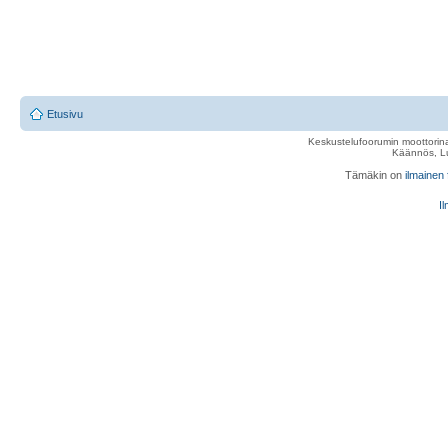
Etusivu
Keskustelufoorumin moottorina
Käännös, Lu
Tämäkin on
ilmainen
Il