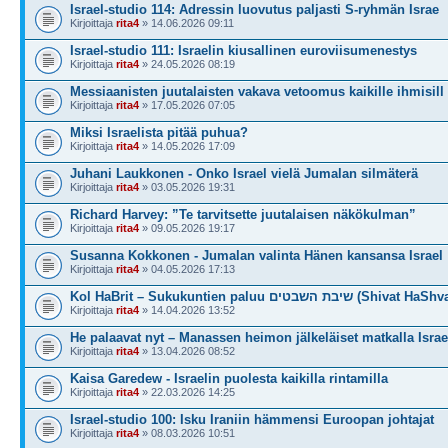
Israel-studio 114: Adressin luovutus paljasti S-ryhmän Israe
Kirjoittaja
rita4
» 14.06.2026 09:11
Israel-studio 111: Israelin kiusallinen euroviisumenestys
Kirjoittaja
rita4
» 24.05.2026 08:19
Messiaanisten juutalaisten vakava vetoomus kaikille ihmisill
Kirjoittaja
rita4
» 17.05.2026 07:05
Miksi Israelista pitää puhua?
Kirjoittaja
rita4
» 14.05.2026 17:09
Juhani Laukkonen - Onko Israel vielä Jumalan silmäterä
Kirjoittaja
rita4
» 03.05.2026 19:31
Richard Harvey: ”Te tarvitsette juutalaisen näkökulman”
Kirjoittaja
rita4
» 09.05.2026 19:17
Susanna Kokkonen - Jumalan valinta Hänen kansansa Israel
Kirjoittaja
rita4
» 04.05.2026 17:13
Kol HaBrit – Sukukuntien paluu שיבת השבטים (Shiv
Kirjoittaja
rita4
» 14.04.2026 13:52
He palaavat nyt – Manassen heimon jälkeläiset matkalla Israe
Kirjoittaja
rita4
» 13.04.2026 08:52
Kaisa Garedew - Israelin puolesta kaikilla rintamilla
Kirjoittaja
rita4
» 22.03.2026 14:25
Israel-studio 100: Isku Iraniin hämmensi Euroopan johtajat
Kirjoittaja
rita4
» 08.03.2026 10:51