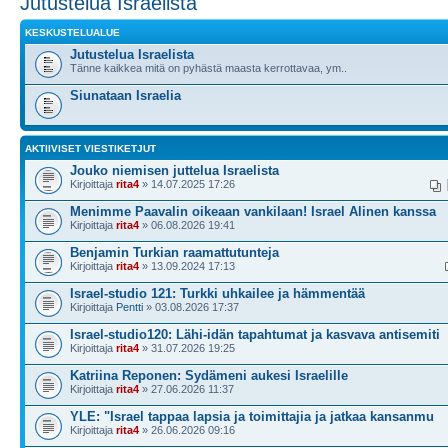
Jutustelua Israelista
KESKUSTELUALUE
Jutustelua Israelista
Tänne kaikkea mitä on pyhästä maasta kerrottavaa, ym..
Siunataan Israelia
AKTIIVISET VIESTIKETJUT
Jouko niemisen juttelua Israelista
Kirjoittaja
rita4
» 14.07.2025 17:26
Menimme Paavalin oikeaan vankilaan! Israel Alinen kanssa
Kirjoittaja
rita4
» 06.08.2026 19:41
Benjamin Turkian raamattutunteja
Kirjoittaja
rita4
» 13.09.2024 17:13
Israel-studio 121: Turkki uhkailee ja hämmentää
Kirjoittaja
Pentti
» 03.08.2026 17:37
Israel-studio120: Lähi-idän tapahtumat ja kasvava antisemiti
Kirjoittaja
rita4
» 31.07.2026 19:25
Katriina Reponen: Sydämeni aukesi Israelille
Kirjoittaja
rita4
» 27.06.2026 11:37
YLE: "Israel tappaa lapsia ja toimittajia ja jatkaa kansanmu
Kirjoittaja
rita4
» 26.06.2026 09:16