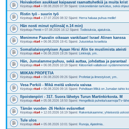
Hoivakotien asukkaat kaipaavat raamattuhetkiä ja muita krist
Kirjoittaja
rita4
» 08.08.2026 07:39 Sijainti:
Uskonelämän tarkoitus, sekä ohjaus
Ristin työ - suurin työ
Kirjoittaja
rita4
» 27.07.2026 08:32 Sijainti:
Herra haluaa puhua meille!
Hän nosti minut syliinsä( n.14 min)
Kirjoittaja
Pentti
» 07.08.2026 16:12 Sijainti:
Todistuksia, ajatuksia..
Menimme Paavalin oikeaan vankilaan! Israel Alinen kanssa
Kirjoittaja
rita4
» 06.08.2026 19:41 Sijainti:
Jutustelua Israelista
Somalialaissyntyisen Ayaan Hirsi Alin tie muslimista ateisti
Kirjoittaja
rita4
» 06.08.2026 19:26 Sijainti:
Linkkejä, ym..
Hän, Jumalamme:puhuu, sekä auttaa, johdattaa ja parantaa!
Kirjoittaja
rita4
» 06.08.2026 10:18 Sijainti:
Kiitosmieli vallatkoon sydämmemme
MIIKAN PROFETIA
Kirjoittaja
rita4
» 06.08.2026 09:26 Sijainti:
Profetiat ja ilmestykset, ym..
Vesa Perkiö - Mikä meitä uskovia vaivaa
Kirjoittaja
rita4
» 06.08.2026 09:16 Sijainti:
Pohditaan:Mikä on Jumalan tahto k
Ilpoistenpiiri - 317. Suora lähetys Turun Martinkirkosta. M
Kirjoittaja
rita4
» 05.08.2026 18:50 Sijainti:
Hengellisiä puheita/saarnoja/Tv-läh
Tämän vuoden -26 Heikin eväsretket
Kirjoittaja
rita4
» 12.03.2026 16:19 Sijainti:
Rakentukaamme; yhteisestä uskost
Tule ulos
Kirjoittaja
rita4
» 05.08.2026 10:01 Sijainti:
Runoja, Ajatelmia..