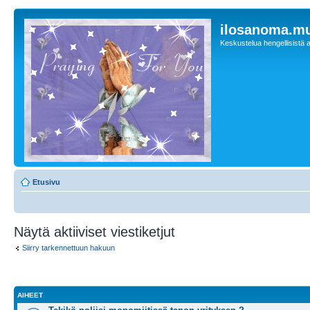
ilosanoma.m
Keskustelua hengellisistä a
Etusivu
Näytä aktiiviset viestiketjut
Siirry tarkennettuun hakuun
AIHEET