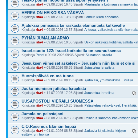
Tekikö poliisi mopomiitissä tapon yrityksen ?
Kirjoittaja
rita4
» 09.08.2026 16:45 Sijainti:
Maailmalla ja kotimaassammekin ta
HERRA ON HEIKOISSA VÄKEVÄ
Kirjoittaja
rita4
» 09.08.2026 13:50 Sijainti:
Lohdutuksen sanomaa..
Ajatuksia pimeässä tai raskasta elämäntietä kulkevalle
Kirjoittaja
rita4
» 09.08.2026 13:37 Sijainti:
Arjessa, vaikeuksissa elämisen tait
PYHÄN JUMALAN ARMO
Kirjoittaja
rita4
» 09.08.2026 10:55 Sijainti:
Uskon askeleita kohti taivaallista ki
Israel-studio 122: Israel-boikoteilla on seurauksensa
Kirjoittaja
Pentti
» 09.08.2026 09:35 Sijainti:
Siunataan Israelia
Jeesuksen viimeiset askeleet – Jerusalem niin kuin et ole si
Kirjoittaja
rita4
» 09.08.2026 08:35 Sijainti:
Jutustelua Israelista
Huomispäivää en mä tunne
Kirjoittaja
rita4
» 09.08.2026 08:19 Sijainti:
Ajatuksia, ym musiikista....lauluja
Jouko niemisen juttelua Israelista
Kirjoittaja
rita4
» 14.07.2025 17:26 Sijainti:
Jutustelua Israelista
UUSAPOSTOLI VIERAILI SUOMESSA
Kirjoittaja
rita4
» 08.08.2026 10:25 Sijainti:
Paljastetaan eksytykset. Herätkää,
Jumala on pelastajani
Kirjoittaja
rita4
» 08.08.2026 07:55 Sijainti:
Pelastus sanoma/ kasvaminen us
C.O.Rosenius Elämän leipää
Kirjoittaja
rita4
» 01.01.2026 08:58 Sijainti:
Jatkuvia kirjoituksia, kirjojen
esittely, ym tuontia