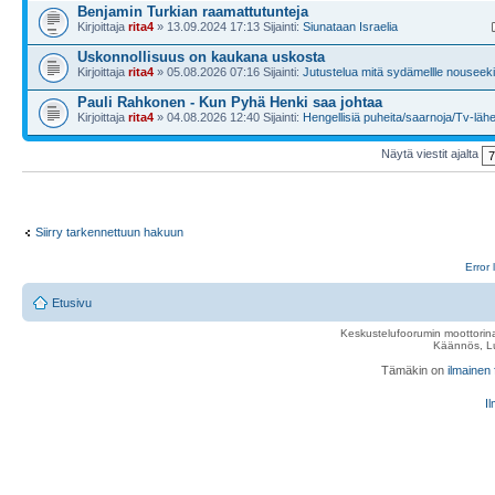
Benjamin Turkian raamattutunteja
Kirjoittaja
rita4
» 13.09.2024 17:13 Sijainti:
Siunataan Israelia
Uskonnollisuus on kaukana uskosta
Kirjoittaja
rita4
» 05.08.2026 07:16 Sijainti:
Jutustelua mitä sydämellle nouseeki
Pauli Rahkonen - Kun Pyhä Henki saa johtaa
Kirjoittaja
rita4
» 04.08.2026 12:40 Sijainti:
Hengellisiä puheita/saarnoja/Tv-läh
Näytä viestit ajalta
Siirry tarkennettuun hakuun
Error 
Etusivu
Keskustelufoorumin moottorina
Käännös, Lu
Tämäkin on
ilmainen
Il