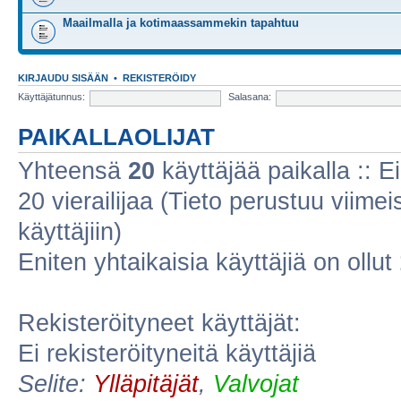
Maailmalla ja kotimaassammekin tapahtuu
KIRJAUDU SISÄÄN
•
REKISTERÖIDY
Käyttäjätunnus:
Salasana:
PAIKALLAOLIJAT
Yhteensä
20
käyttäjää paikalla :: Ei
20 vierailijaa (Tieto perustuu viimeis
käyttäjiin)
Eniten yhtaikaisia käyttäjiä on ollut
Rekisteröityneet käyttäjät:
Ei rekisteröityneitä käyttäjiä
Selite:
Ylläpitäjät
,
Valvojat