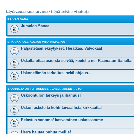
Näytä vastaamattomat viestit
•
Näytä aktiiviset viestiketjut
PÄIVÄN SANA
Jumalan Sanaa
EI KAIKKI OLE KULTAA MIKÄ KIMALTAA
Paljastetaan eksytykset. Herätkää, Valvokaa!
Uskalla ottaa asioista selvää, koetella ne; Raamatun Sanalla,
Uskonelämän tarkoitus, sekä ohjaus..
SAARNOJA JA TOTUUDESSA VAELTAMISEN TAITO
Uskoontulon tärkeys ja ihanuus!
Uskon askeleita kohti taivaallista kirkkautta!
Pelastus sanoma/ kasvaminen uskossamme
Herra haluaa puhua meille!