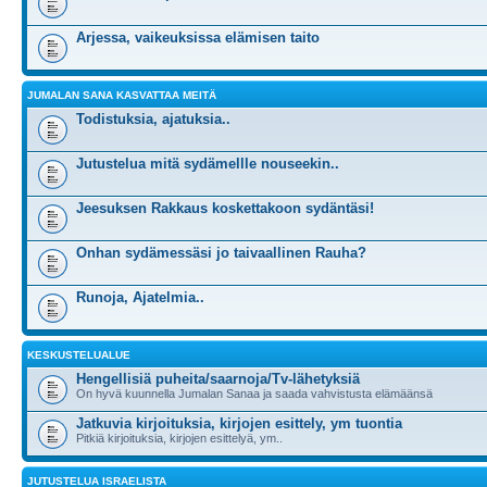
Arjessa, vaikeuksissa elämisen taito
JUMALAN SANA KASVATTAA MEITÄ
Todistuksia, ajatuksia..
Jutustelua mitä sydämellle nouseekin..
Jeesuksen Rakkaus koskettakoon sydäntäsi!
Onhan sydämessäsi jo taivaallinen Rauha?
Runoja, Ajatelmia..
KESKUSTELUALUE
Hengellisiä puheita/saarnoja/Tv-lähetyksiä
On hyvä kuunnella Jumalan Sanaa ja saada vahvistusta elämäänsä
Jatkuvia kirjoituksia, kirjojen esittely, ym tuontia
Pitkiä kirjoituksia, kirjojen esittelyä, ym..
JUTUSTELUA ISRAELISTA