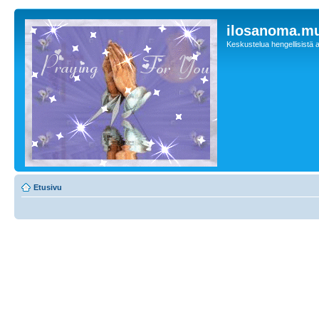
ilosanoma.m
Keskustelua hengellisistä a
Etusivu