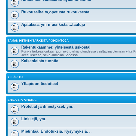
Rukousaiheita,opetusta rukouksesta..
Ajatuksia, ym musiikista....lauluja
TÄMÄN HETKEN TÄRKEITÄ POHDINTOJA
Rakentukaamme; yhteisestä uskosta!
Kuinka tärkeää onkaan juuri nyt; pyrkiä totuudessa vaeltavina olemaan yhtä 
Jeesuksessa, sekä Jumalan Sanassa!
Kaikenlaista tuontia
YLLÄPITO
Ylläpidon tiedotteet
ERILAISIA AIHEITA..
Profetiat ja ilmestykset, ym..
Linkkejä, ym..
Mietintää, Ehdotuksia, Kysymyksiä, ..