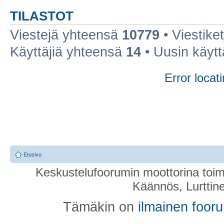
TILASTOT
Viestejä yhteensä
10779
• Viestike
Käyttäjiä yhteensä
14
• Uusin käyt
Error locati
Etusivu
Keskustelufoorumin moottorina toim
Käännös, Lurttin
Tämäkin on
ilmainen foor