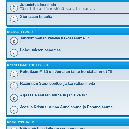
Jutustelua Israelista
Tänne kaikkea mitä on pyhästä maasta kerrottavaa, ym..
Siunataan Israelia
KESKUSTELUALUE
Tahdommehan kasvaa uskossamme..?
Lohdutuksen sanomaa..
PYSYKÄÄMME TOTUUDESSA
Pohditaan:Mikä on Jumalan tahto kohdallamme??!!
Raamatun Sana opettaa ja kasvattaa meitä
Arjessa elämisen siunaus ja vaikeus?!
Jeesus Kristus; Ainoa Auttajamme ja Parantajamme!
KESKUSTELUALUE
Kiitosmieli vallatkoon sydämmemme