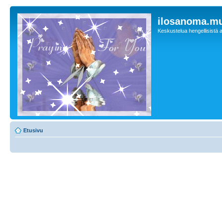
ilosanoma.m
Keskustelua hengellisistä a
Etusivu