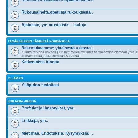
Rukousaiheita,opetusta rukouksesta..
Ajatuksia, ym musiikista....lauluja
TÄMÄN HETKEN TÄRKEITÄ POHDINTOJA
Rakentukaamme; yhteisestä uskosta!
Kuinka tärkeää onkaan juuri nyt; pyrkiä totuudessa vaeltavina olemaan yhtä 
Jeesuksessa, sekä Jumalan Sanassa!
Kaikenlaista tuontia
YLLÄPITO
Ylläpidon tiedotteet
ERILAISIA AIHEITA..
Profetiat ja ilmestykset, ym..
Linkkejä, ym..
Mietintää, Ehdotuksia, Kysymyksiä, ..