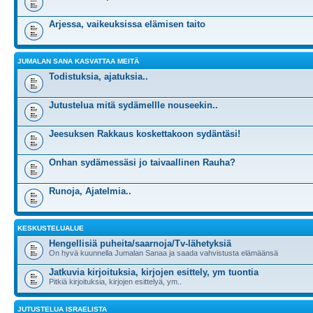
Arjessa, vaikeuksissa elämisen taito
JUMALAN SANA KASVATTAA MEITÄ
Todistuksia, ajatuksia..
Jutustelua mitä sydämellle nouseekin..
Jeesuksen Rakkaus koskettakoon sydäntäsi!
Onhan sydämessäsi jo taivaallinen Rauha?
Runoja, Ajatelmia..
KESKUSTELUALUE
Hengellisiä puheita/saarnoja/Tv-lähetyksiä
On hyvä kuunnella Jumalan Sanaa ja saada vahvistusta elämäänsä
Jatkuvia kirjoituksia, kirjojen esittely, ym tuontia
Pitkiä kirjoituksia, kirjojen esittelyä, ym..
JUTUSTELUA ISRAELISTA