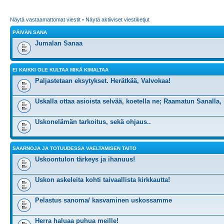
Näytä vastaamattomat viestit
•
Näytä aktiiviset viestiketjut
PÄIVÄN SANA
Jumalan Sanaa
EI KAIKKI OLE KULTAA MIKÄ KIMALTAA
Paljastetaan eksytykset. Herätkää, Valvokaa!
Uskalla ottaa asioista selvää, koetella ne; Raamatun Sanalla,
Uskonelämän tarkoitus, sekä ohjaus..
SAARNOJA JA TOTUUDESSA VAELTAMISEN TAITO
Uskoontulon tärkeys ja ihanuus!
Uskon askeleita kohti taivaallista kirkkautta!
Pelastus sanoma/ kasvaminen uskossamme
Herra haluaa puhua meille!