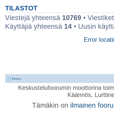
TILASTOT
Viestejä yhteensä
10769
• Viestike
Käyttäjiä yhteensä
14
• Uusin käyt
Error locati
Etusivu
Keskustelufoorumin moottorina toim
Käännös, Lurttin
Tämäkin on
ilmainen foor