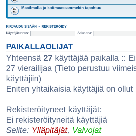
Maailmalla ja kotimaassammekin tapahtuu
KIRJAUDU SISÄÄN
•
REKISTERÖIDY
Käyttäjätunnus:
Salasana:
PAIKALLAOLIJAT
Yhteensä
27
käyttäjää paikalla :: Ei
27 vierailijaa (Tieto perustuu viimeis
käyttäjiin)
Eniten yhtaikaisia käyttäjiä on ollut
Rekisteröityneet käyttäjät:
Ei rekisteröityneitä käyttäjiä
Selite:
Ylläpitäjät
,
Valvojat