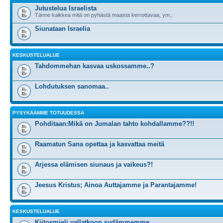
Jutustelua Israelista
Tänne kaikkea mitä on pyhästä maasta kerrottavaa, ym..
Siunataan Israelia
KESKUSTELUALUE
Tahdommehan kasvaa uskossamme..?
Lohdutuksen sanomaa..
PYSYKÄÄMME TOTUUDESSA
Pohditaan:Mikä on Jumalan tahto kohdallamme??!!
Raamatun Sana opettaa ja kasvattaa meitä
Arjessa elämisen siunaus ja vaikeus?!
Jeesus Kristus; Ainoa Auttajamme ja Parantajamme!
KESKUSTELUALUE
Kiitosmieli vallatkoon sydämmemme