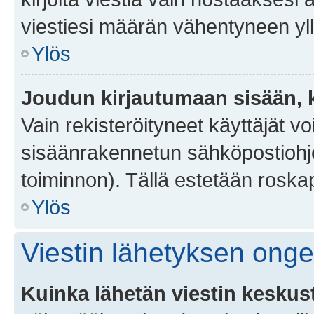
viestiesi määrän vähentyneen yl
Ylös
Joudun kirjautumaan sisään, k
Vain rekisteröityneet käyttäjät v
sisäänrakennetun sähköpostiohjel
toiminnon). Tällä estetään roskap
Ylös
Viestin lähetyksen ong
Kuinka lähetän viestin keskus