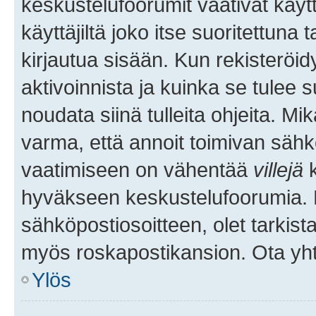
keskustelufoorumit vaativat käytt
käyttäjiltä joko itse suoritettuna 
kirjautua sisään. Kun rekisteröidy
aktivoinnista ja kuinka se tulee s
noudata siinä tulleita ohjeita. Mi
varma, että annoit toimivan sähk
vaatimiseen on vähentää
villejä
k
hyväkseen keskustelufoorumia. Mi
sähköpostiosoitteen, olet tarkista
myös roskapostikansion. Ota yhte
Ylös