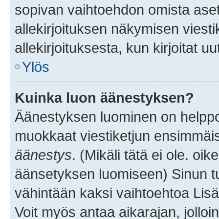
sopivan vaihtoehdon omista asetu
allekirjoituksen näkymisen viesti
allekirjoituksesta, kun kirjoitat uu
Ylös
Kuinka luon äänestyksen?
Äänestyksen luominen on helppoa.
muokkaat viestiketjun ensimmäis
äänestys
. (Mikäli tätä ei ole. oik
äänsetyksen luomiseen) Sinun tu
vähintään kaksi vaihtoehtoa Lisää
Voit myös antaa aikarajan, jolloi