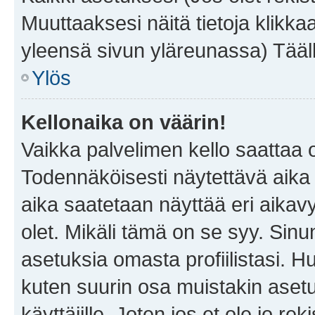
Muuttaaksesi näitä tietoja klikka
yleensä sivun yläreunassa) Tääll
Ylös
Kellonaika on väärin!
Vaikka palvelimen kello saattaa 
Todennäköisesti näytettävä aika
aika saatetaan näyttää eri aika
olet. Mikäli tämä on se syy. Si
asetuksia omasta profiilistasi. 
kuten suurin osa muistakin asetuks
käyttäjille. Joten jos et ole jo rek