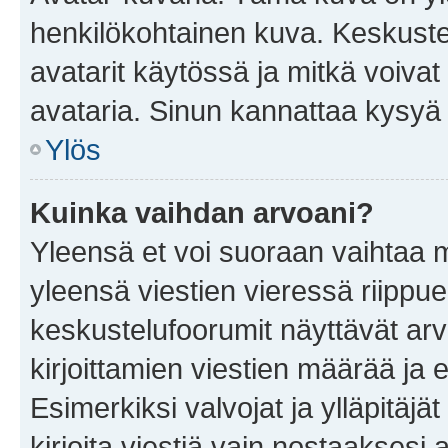
henkilökohtainen kuva. Keskuste
avatarit käytössä ja mitkä voivat 
avataria. Sinun kannattaa kysyä yl
Ylös
Kuinka vaihdan arvoani?
Yleensä et voi suoraan vaihtaa 
yleensä viestien vieressä riippu
keskustelufoorumit näyttävät ar
kirjoittamien viestien määrää ja er
Esimerkiksi valvojat ja ylläpitäjä
kirjoita viestiä vain nostaakses