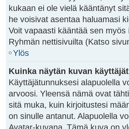
kukaan ei ole vielä kääntänyt sitä 
he voisivat asentaa haluamasi ki
Voit vapaasti kääntää sen myös i
Ryhmän nettisivuilta (Katso sivun
Ylös
Kuinka näytän kuvan käyttäjä
Käyttäjätunnuksesi alapuolella vo
arvoosi. Yleensä nämä ovat tähtiä 
sitä muka, kuin kirjoitustesi mää
on sinulle antanut. Alapuolella v
Avatar-kuvana. Tämä kuva on yle