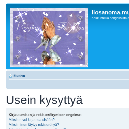
ilosanoma.m
Keskustelua hengellisistä a
Etusivu
Usein kysyttyä
Kirjautumisen ja rekisteröitymisen ongelmat
Miksi en voi kirjautua sisään?
Miksi minun täytyy rekisteröityä?