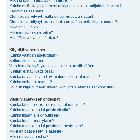
Miksi kirjaudun ulos automaattisesti?
Kuinka estän käyttäjänimeni näkymästä paikallaolijoiden listassa?
Kadotin salasanani!
Olen rekisteröitynyt, mutta en voi kirjautua sisään!
Olen rekisteröitynyt joskus, mutta en pääse enää kirjautumaan?!
Mikä on COPPA?
Miksi en voi rekisteröityä?
Mitä “Poista evästeet” tekee?
Käyttäjän asetukset
Kuinka vaihdan asetuksiani?
Kellonaika on väärin!
Vaihdoin aikavyöhykettä, mutta kello on silti väärin!
Kieltäni ei näy luettelossa!
Kuinka näytän kuvan käyttäjätunnukseni alapuolella?
Kuinka vaihdan arvoani?
Joudun kirjautumaan sisään, kun yritän lähettää sähköpostia?
Viestin lähetyksen ongelmat
Kuinka lähetän viestin keskustelufoorumille?
Kuinka muokkaan tai poista viestin?
Kuinka lisään allekirjoutksen?
Kuinka luon äänestyksen?
Kuinka muokkaan tai poistan äänestyksen?
Miksi en pääse tietyille alueille?
Miksi en voi äänestää?