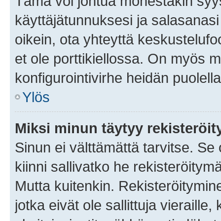
Tämä voi johtua monestakin syyst
käyttäjätunnuksesi ja salasanasi 
oikein, ota yhteyttä keskustelufo
et ole porttikiellossa. On myös ma
konfigurointivirhe heidän puolella
Ylös
Miksi minun täytyy rekisteröit
Sinun ei välttämättä tarvitse. Se
kiinni sallivatko he rekisteröitym
Mutta kuitenkin. Rekisteröitymine
jotka eivät ole sallittuja vierail